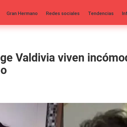
Gran Hermano
Redes sociales
Tendencias
In
rge Valdivia viven incóm
go