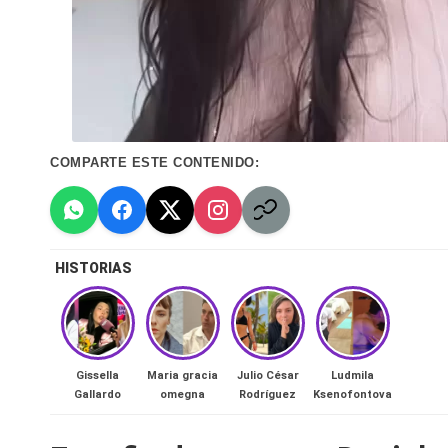
n
a
🔥
R
COMPARTE ESTE CONTENIDO:
e
al
HISTORIAS
it
y
s,
Gissella
Maria gracia
Julio César
Ludmila
Gallardo
omegna
Rodríguez
Ksenofontova
T