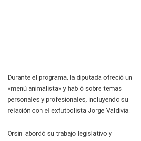
|
L
a
C
V
C
Durante el programa, la diputada ofreció un
«menú animalista» y habló sobre temas
personales y profesionales, incluyendo su
relación con el exfutbolista
Jorge Valdivia
.
Orsini abordó su trabajo legislativo y