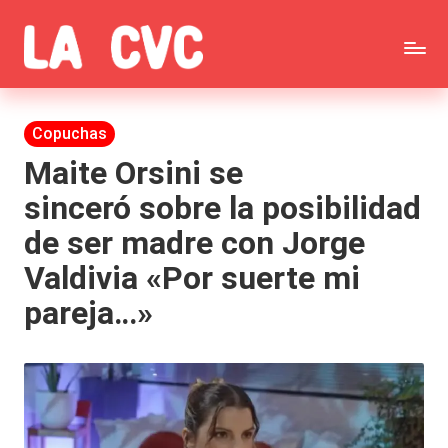
Saltar
C
al
Todas
o
contenido
las
Publicada
Copuchas
p
en
noticias
Maite Orsini se
u
sinceró sobre la posibilidad
de
c
de ser madre con Jorge
la
h
Valdivia «Por suerte mi
farándula,
a
pareja…»
Realitys,
s
Tierra
y
Brava,
F
Gran
ar