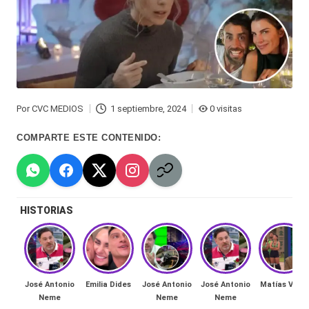
Hermano
á
-
n
d
Tendencias
ul
-
a
Exclusivas
Por
CVC MEDIOS
1 septiembre, 2024
0 visitas
Publicado
C
por
-
COMPARTE ESTE CONTENIDO:
hi
Tv
le
y
n
HISTORIAS
redes
a
-
🔥
lacvc.com
R
José Antonio
Emilia Dides
José Antonio
José Antonio
Matías Vega
-
Neme
Neme
Neme
e