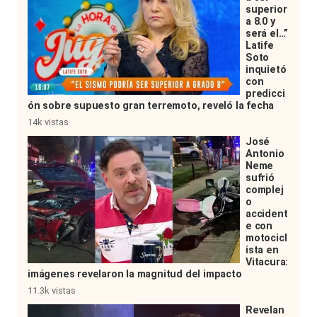
superior
a 8.0 y
será el…”
Latife
Soto
inquietó
con
predicci
ón sobre supuesto gran terremoto, reveló la fecha
14k vistas
José
Antonio
Neme
sufrió
complej
o
accident
e con
motocicl
ista en
Vitacura:
imágenes revelaron la magnitud del impacto
11.3k vistas
Revelan