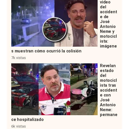
video
del
accident
e de
José
Antonio
Neme y
motocicl
ista:
imágene
s muestran cómo ocurrió la colisión
7k vistas
Revelan
estado
del
motocicl
ista tras
accident
e con
José
Antonio
Neme:
permane
ce hospitalizado
6k vistas