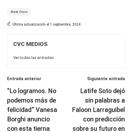
Etiquetas:
Maite Orsini
Última actualización el 1 septiembre, 2024
CVC MEDIOS
Ver todas las entradas
Navegación
Entrada anterior
Siguiente entrada
de
“Lo logramos. No
Latife Soto dejó
entradas
podemos más de
sin palabras a
felicidad” Vanesa
Faloon Larraguibel
Borghi anuncio
con predicción
con esta tierna
sobre su futuro en