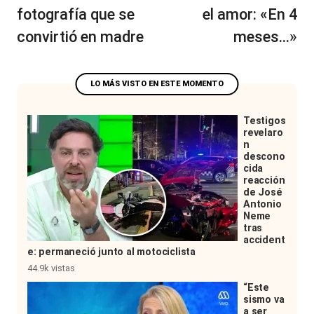
fotografía que se
el amor: «En 4
convirtió en madre
meses…»
Testigos
revelaro
n
descono
cida
reacción
de José
Antonio
Neme
tras
accident
e: permaneció junto al motociclista
44.9k vistas
“Este
sismo va
a ser