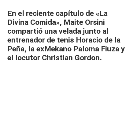
al
En el reciente capítulo de «La
it
Divina Comida», Maite Orsini
y
compartió una velada junto al
entrenador de tenis Horacio de la
s,
Peña, la exMekano Paloma Fiuza y
T
el locutor Christian Gordon.
V
y
R
e
d
e
s