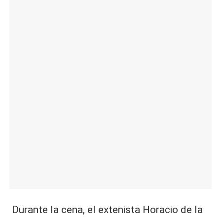
|
L
a
C
V
C
Durante la cena, el extenista Horacio de la