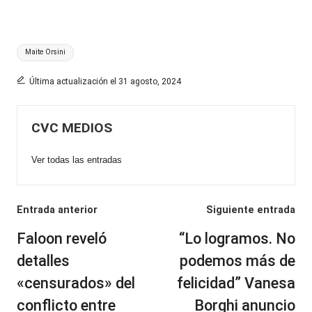
Etiquetas:
Maite Orsini
Última actualización el 31 agosto, 2024
CVC MEDIOS
Ver todas las entradas
Navegación
Entrada anterior
Siguiente entrada
de
Faloon reveló
“Lo logramos. No
entradas
detalles
podemos más de
«censurados» del
felicidad” Vanesa
conflicto entre
Borghi anuncio