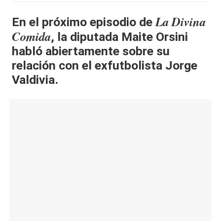
al
La Divina
En el próximo episodio de
it
Comida
, la diputada Maite Orsini
y
habló abiertamente sobre su
s,
relación con el exfutbolista Jorge
Valdivia.
T
V
y
R
e
d
e
s