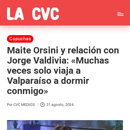
Saltar
C
al
Todas
o
contenido
las
Publicada
Copuchas
p
en
noticias
Maite Orsini y relación con
u
Jorge Valdivia: «Muchas
de
c
veces solo viaja a
la
h
Valparaíso a dormir
farándula,
a
conmigo»
Realitys,
s
Tierra
y
Por
CVC MEDIOS
31 agosto, 2024
Publicado
Brava,
F
por
Gran
ar