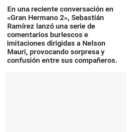
al
En una reciente conversación en
«Gran Hermano 2», Sebastián
it
Ramírez lanzó una serie de
y
comentarios burlescos e
s,
imitaciones dirigidas a Nelson
T
Mauri, provocando sorpresa y
V
confusión entre sus compañeros.
y
R
e
d
e
s