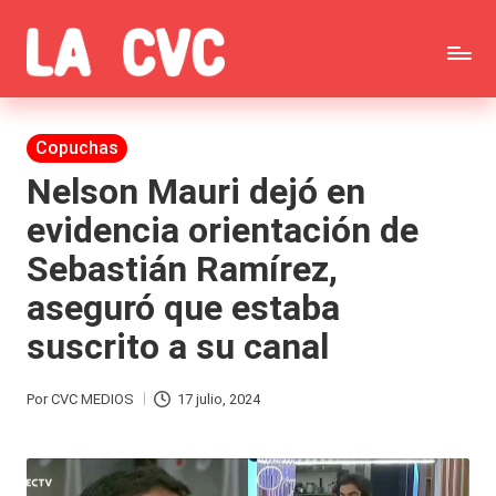
Saltar
C
al
Todas
o
contenido
las
Publicada
Copuchas
p
en
noticias
Nelson Mauri dejó en
u
evidencia orientación de
de
c
Sebastián Ramírez,
la
h
aseguró que estaba
farándula,
a
suscrito a su canal
Realitys,
s
Tierra
y
Por
CVC MEDIOS
17 julio, 2024
Publicado
Brava,
F
por
Gran
ar