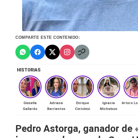
n
a
🔥
COMPARTE ESTE CONTENIDO:
R
e
HISTORIAS
al
it
y
Gissella
Adriana
Enrique
Ignacia
Arturo L
Gallardo
Barrientos
Cintolesi
Michelson
s,
Pedro Astorga, ganador de 
T