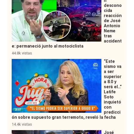
n
descono
cida
reacción
de José
Antonio
Neme
tras
accident
e: permaneció junto al motociclista
44.8k vistas
“Este
sismo va
a ser
superior
a 8.0 y
será el…”
Latife
Soto
inquietó
con
predicci
ón sobre supuesto gran terremoto, reveló la fecha
14.4k vistas
José