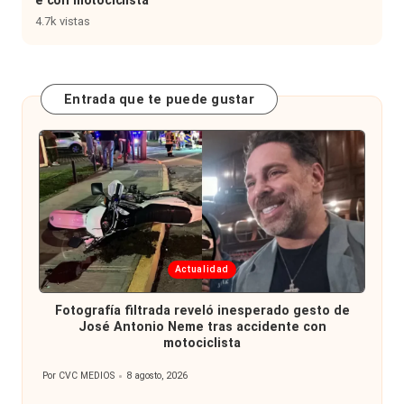
e con motociclista
4.7k vistas
Entrada que te puede gustar
Publicada
Actualidad
en
Fotografía filtrada reveló inesperado gesto de
José Antonio Neme tras accidente con
motociclista
Por
CVC MEDIOS
8 agosto, 2026
Publicado
por