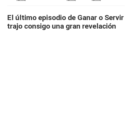
al
El último episodio de Ganar o Servir
it
trajo consigo una gran revelación
y
s,
T
V
y
R
e
d
e
s