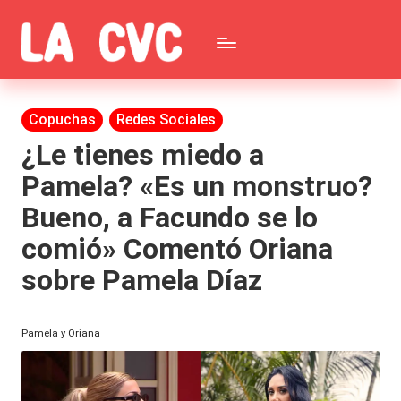
Saltar
C
al
Todas
o
contenido
las
Publicada
Copuchas
Redes Sociales
p
en
noticias
¿Le tienes miedo a
u
Pamela? «Es un monstruo?
de
c
Bueno, a Facundo se lo
la
h
comió» Comentó Oriana
farándula,
a
sobre Pamela Díaz
Realitys,
s
Tierra
y
Pamela y Oriana
Brava,
F
Gran
ar