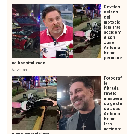
Revelan
estado
del
motocicl
ista tras
accident
e con
José
Antonio
Neme:
permane
ce hospitalizado
6k vistas
Fotograf
ía
filtrada
reveló
inespera
do gesto
de José
Antonio
Neme
tras
accident