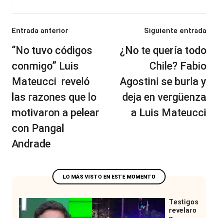
Navegación
Entrada anterior
Siguiente entrada
de
“No tuvo códigos
¿No te quería todo
entradas
conmigo” Luis
Chile? Fabio
Mateucci reveló
Agostini se burla y
las razones que lo
deja en vergüenza
motivaron a pelear
a Luis Mateucci
con Pangal
Andrade
Testigos
revelaro