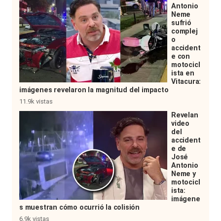
Antonio
Neme
sufrió
complej
o
accident
e con
motocicl
ista en
Vitacura:
imágenes revelaron la magnitud del impacto
11.9k vistas
Revelan
video
del
accident
e de
José
Antonio
Neme y
motocicl
ista:
imágene
s muestran cómo ocurrió la colisión
6.9k vistas