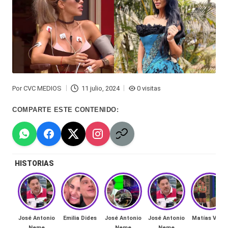
Hermano
á
-
n
d
Tendencias
ul
-
a
Exclusivas
Por
CVC MEDIOS
11 julio, 2024
0 visitas
Publicado
C
-
por
COMPARTE ESTE CONTENIDO:
hi
Tv
le
y
n
redes
HISTORIAS
a
-
🔥
lacvc.com
R
-
José Antonio
Emilia Dides
José Antonio
José Antonio
Matías Vega
e
Neme
Neme
Neme