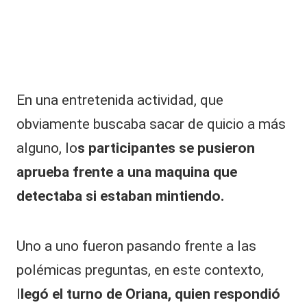
|
L
a
C
V
En una entretenida actividad, que
C
obviamente buscaba sacar de quicio a más
alguno, lo
s participantes se pusieron
aprueba frente a una maquina que
detectaba si estaban mintiendo.
Uno a uno fueron pasando frente a las
polémicas preguntas, en este contexto,
l
legó el turno de
Oriana
, quien respondió