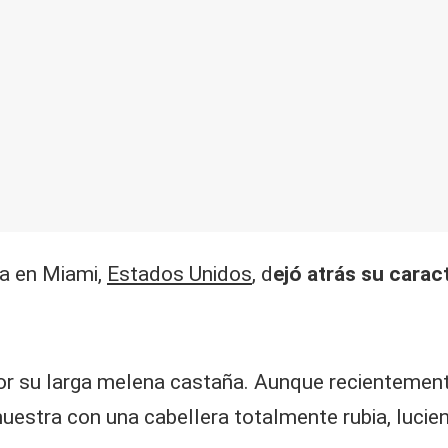
da en Miami,
Estados Unidos
, d
ejó atrás su carac
por su larga melena castaña. Aunque recientemen
estra con una cabellera totalmente rubia, lucien