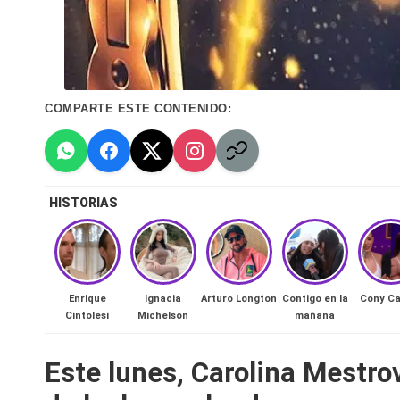
n
a
🔥
COMPARTE ESTE CONTENIDO:
R
e
HISTORIAS
al
it
y
Enrique
Ignacia
Arturo Longton
Contigo en la
Cony Ca
Cintolesi
Michelson
mañana
s,
Este lunes, Carolina Mestro
T