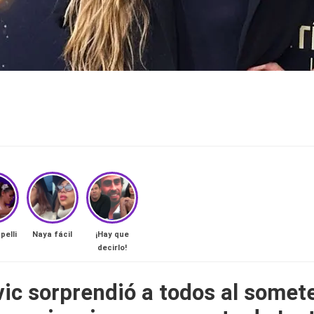
pelli
Naya fácil
¡Hay que
decirlo!
vic sorprendió a todos al somet