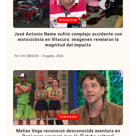
Publicada
Actualidad
en
José Antonio Neme sufrió complejo accidente con
motociclista en Vitacura: imágenes revelaron la
magnitud del impacto
Por
CVC MEDIOS
8 agosto, 2026
Publicado
por
Publicada
Televisión
en
Matías Vega reconoció desconocida aventura en