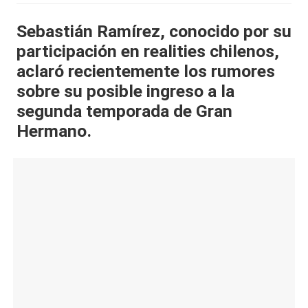
al
Sebastián Ramírez, conocido por su
it
participación en realities chilenos,
y
aclaró recientemente los rumores
s,
sobre su posible ingreso a la
segunda temporada de Gran
T
Hermano.
V
y
R
e
d
e
s