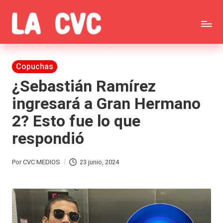
Saltar
C
al
Todas
o
contenido
las
Publicada
Copuchas
p
en
noticias
¿Sebastián Ramírez
u
ingresará a Gran Hermano
de
c
2? Esto fue lo que
la
h
respondió
farándula,
a
Realitys,
s
Por
CVC MEDIOS
23 junio, 2024
Publicado
Tierra
y
por
Brava,
F
Gran
ar