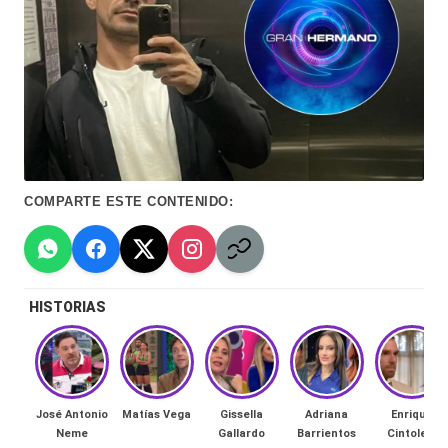
Hermano
á
-
n
d
Tendencias
ul
-
a
Exclusivas
C
-
COMPARTE ESTE CONTENIDO:
hi
Tv
le
y
n
redes
HISTORIAS
a
-
🔥
lacvc.com
R
José Antonio
Matías Vega
Gissella
Adriana
Enrique
-
e
Neme
Gallardo
Barrientos
Cintolesi