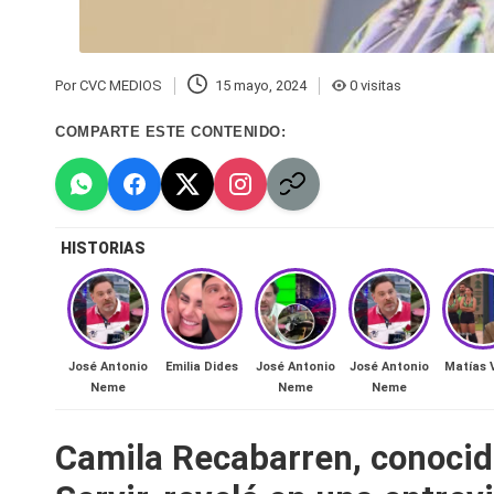
n
a
Por
CVC MEDIOS
15 mayo, 2024
0 visitas
Publicado
🔥
por
COMPARTE ESTE CONTENIDO:
R
e
HISTORIAS
al
it
y
José Antonio
Emilia Dides
José Antonio
José Antonio
Matías 
Neme
Neme
Neme
s,
Camila Recabarren, conocida
T