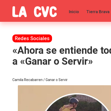
Inicio
Tierra Brava
Saltar
al
C
Todas
contenido
las
o
noticias
de
Publicada
Redes Sociales
p
la
en
«Ahora se entiende to
farándula,
u
Realitys,
Tierra
a «Ganar o Servir»
c
Brava,
Gran
Hermano
h
-
Camila Recabarren / Ganar o Servir
Tendencias
a
-
Exclusivas
s
-
Tv
y
y