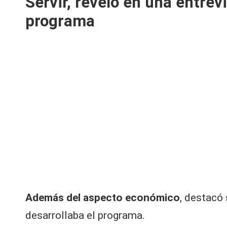
Servir, reveló en una entre
V
programa
y
R
e
d
e
s |
L
a
Además del aspecto económico
, destacó 
C
desarrollaba el programa.