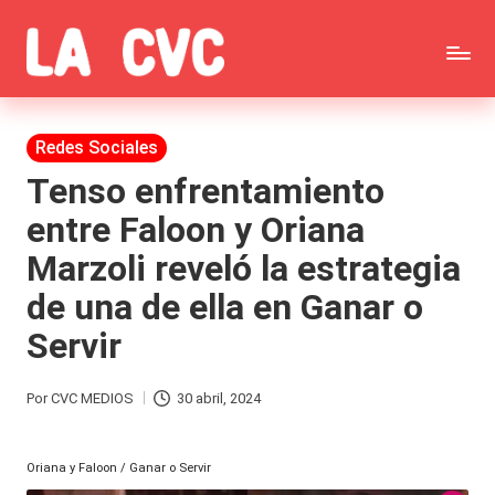
Saltar
C
al
Todas
o
contenido
las
Publicada
Redes Sociales
p
en
noticias
Tenso enfrentamiento
u
entre Faloon y Oriana
de
c
Marzoli reveló la estrategia
la
h
de una de ella en Ganar o
farándula,
a
Servir
Realitys,
s
Tierra
y
Por
CVC MEDIOS
30 abril, 2024
Publicado
Brava,
F
por
Gran
Oriana y Faloon / Ganar o Servir
ar