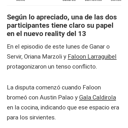
al
Según lo apreciado, una de las dos
it
participantes tiene claro su papel
y
en el nuevo reality del 13
s,
En el episodio de este lunes de Ganar o
T
Servir, Oriana Marzoli y
Faloon Larraguibel
V
protagonizaron un tenso conflicto.
y
R
e
La disputa comenzó cuando Faloon
d
bromeó con Austin Palao y
Gala Caldirola
e
en la cocina, indicando que ese espacio era
s
para los sirvientes.