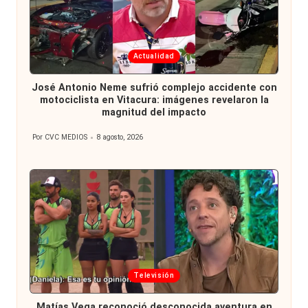
Publicada
Actualidad
en
José Antonio Neme sufrió complejo accidente con
motociclista en Vitacura: imágenes revelaron la
magnitud del impacto
Por
CVC MEDIOS
8 agosto, 2026
Publicado
por
Publicada
Televisión
en
Matías Vega reconoció desconocida aventura en