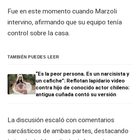
|
L
Fue en este momento cuando Marzoli
a
intervino, afirmando que su equipo tenía
C
control sobre la casa.
V
C
TAMBIÉN PUEDES LEER
“Es la peor persona. Es un narcisista y
un cafiche”: Reflotan lapidario video
contra hijo de conocido actor chileno:
antigua cuñada contó su versión
La discusión escaló con comentarios
sarcásticos de ambas partes, destacando