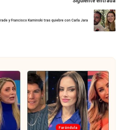
Siguiente entrada
rade y Francisco Kaminski tras quiebre con Carla Jara
Publicada
Farándula