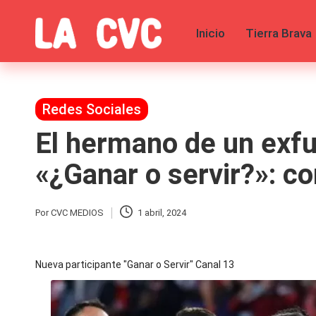
Inicio
Tierra Brava
Saltar
al
C
Todas
contenido
las
o
noticias
de
Publicada
Redes Sociales
p
la
en
El hermano de un exfut
farándula,
u
Realitys,
Tierra
«¿Ganar o servir?»: c
c
Brava,
Gran
Hermano
h
Por
CVC MEDIOS
1 abril, 2024
Publicado
-
por
Tendencias
a
-
Nueva participante "Ganar o Servir" Canal 13
Exclusivas
s
-
Tv
y
y