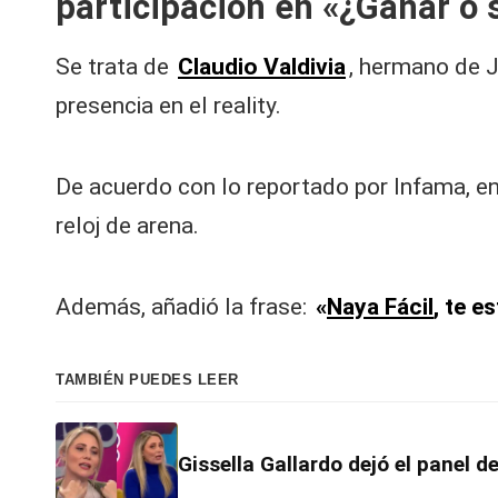
participación en «¿Ganar o 
V
y
Se trata de
Claudio Valdivia
, hermano de J
presencia en el reality.
R
e
De acuerdo con lo reportado por Infama, e
d
reloj de arena.
e
Además, añadió la frase:
«
Naya Fácil
, te 
s |
L
TAMBIÉN PUEDES LEER
a
C
Gissella Gallardo dejó el panel d