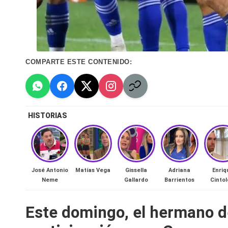
n
a
🔥
COMPARTE ESTE CONTENIDO:
R
e
HISTORIAS
al
it
y
José Antonio
Matías Vega
Gissella
Adriana
Enriq
Neme
Gallardo
Barrientos
Cintol
s,
Este domingo, el hermano d
T