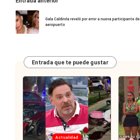
Navegación
Entrada anterior
de
Gala Caldirola reveló por error a nueva participante d
entradas
aeropuerto
Entrada que te puede gustar
Publicada
Publi
Actualidad