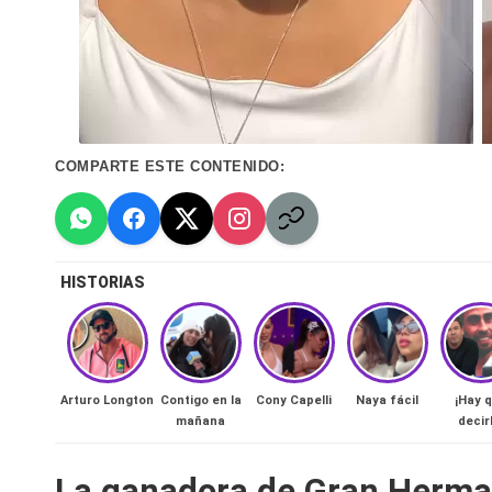
n
a
🔥
R
COMPARTE ESTE CONTENIDO:
e
al
HISTORIAS
it
y
Arturo Longton
Contigo en la
Cony Capelli
Naya fácil
¡Hay 
s,
mañana
decirl
T
La ganadora de Gran Herman