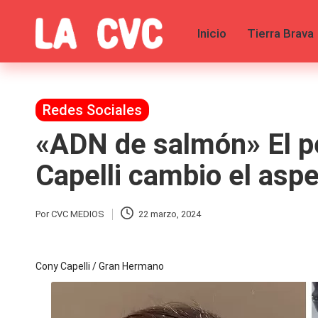
Inicio
Tierra Brava
Saltar
al
C
Todas
contenido
las
o
noticias
de
Publicada
Redes Sociales
p
la
en
«ADN de salmón» El pe
farándula,
u
Realitys,
Tierra
Capelli cambio el aspe
c
Brava,
Gran
Hermano
h
Por
CVC MEDIOS
22 marzo, 2024
Publicado
-
por
Tendencias
a
-
Cony Capelli / Gran Hermano
Exclusivas
s
-
Tv
y
y