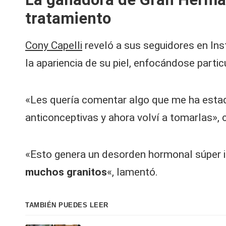
V
tratamiento
y
Cony Capelli
reveló a sus seguidores en In
R
la apariencia de su piel, enfocándose partic
e
d
«Les quería comentar algo que me ha estad
e
anticonceptivas y ahora volví a tomarlas»,
s |
«Esto genera un desorden hormonal súper i
L
muchos granitos
«, lamentó.
a
C
TAMBIÉN PUEDES LEER