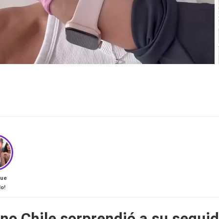
que
o!
o Chile sorprendió a su seguid