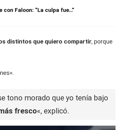
e con Faloon: “La culpa fue…”
os distintos que quiero compartir
, porque
ones».
ese tono morado que yo tenía bajo
 más fresco
«, explicó.