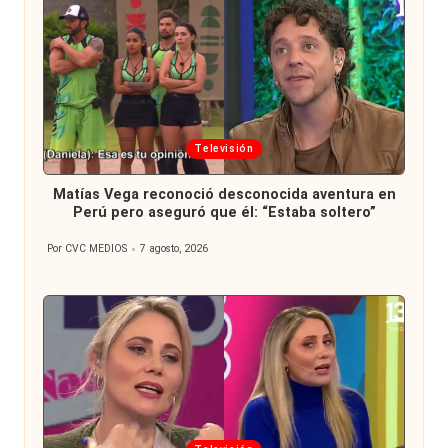
Publicada
Televisión
en
Matías Vega reconoció desconocida aventura en
Perú pero aseguró que él: “Estaba soltero”
Por
CVC MEDIOS
7 agosto, 2026
Publicado
por