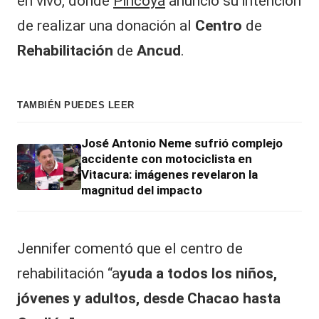
|
en vivo, donde
Pincoya
anunció su intención
L
de realizar una donación al
Centro
de
a
Rehabilitación
de
Ancud
.
C
V
TAMBIÉN PUEDES LEER
C
José Antonio Neme sufrió complejo
accidente con motociclista en
Vitacura: imágenes revelaron la
magnitud del impacto
Jennifer comentó que el centro de
rehabilitación “a
yuda a todos los niños,
jóvenes y adultos, desde Chacao hasta