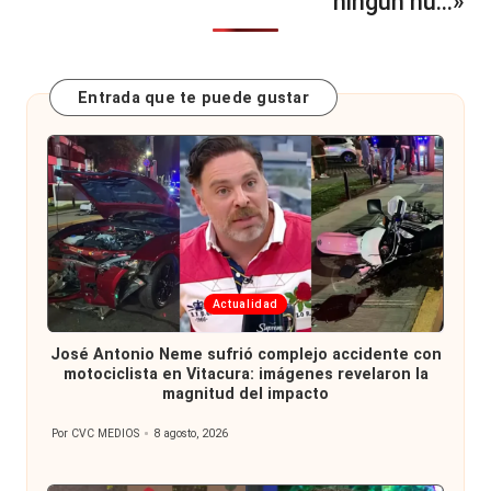
ningún hu…»
Entrada que te puede gustar
Publicada
Actualidad
en
José Antonio Neme sufrió complejo accidente con
motociclista en Vitacura: imágenes revelaron la
magnitud del impacto
Por
CVC MEDIOS
8 agosto, 2026
Publicado
por