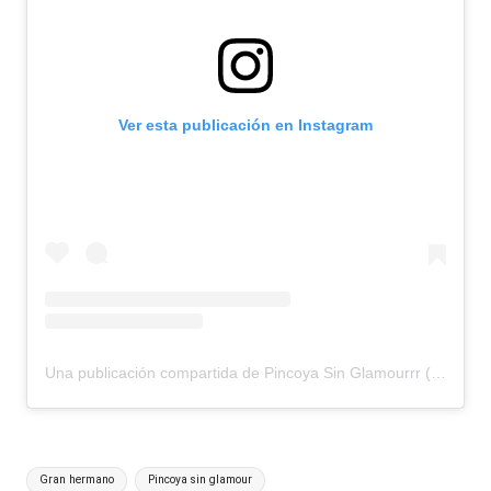
Ver esta publicación en Instagram
Una publicación compartida de Pincoya Sin Glamourrr (@pincoyasinglamourrr)
Etiquetas:
Gran hermano
Pincoya sin glamour