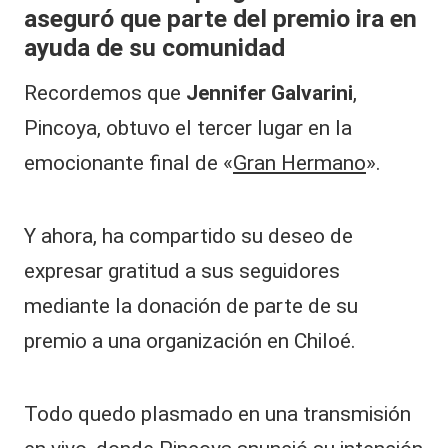
aseguró que parte del premio ira en
al
ayuda de su comunidad
it
Recordemos que
Jennifer Galvarini
,
y
Pincoya, obtuvo el tercer lugar en la
s,
emocionante final de «
Gran Hermano
».
T
V
y
Y ahora, ha compartido su deseo de
R
expresar gratitud a sus seguidores
e
mediante la donación de parte de su
d
premio a una organización en Chiloé.
e
s
Todo quedo plasmado en una transmisión