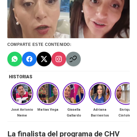
Hermano
á
-
n
d
Tendencias
ul
-
COMPARTE ESTE CONTENIDO:
a
Exclusivas
C
-
hi
Tv
HISTORIAS
le
y
n
redes
a
-
José Antonio
Matías Vega
Gissella
Adriana
Enrique
🔥
Neme
Gallardo
Barrientos
Cintolesi
lacvc.com
R
-
La finalista del programa de CHV
e