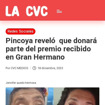
Saltar
C
al
Todas
o
contenido
las
Publicada
Redes Sociales
p
en
noticias
Pincoya reveló que donará
u
parte del premio recibido
de
c
en Gran Hermano
la
h
farándula,
a
Por
CVC MEDIOS
18 diciembre, 2023
Publicado
Realitys,
s
por
Tierra
Jennifer quedo hermosa
y
Brava,
F
Gran
ar