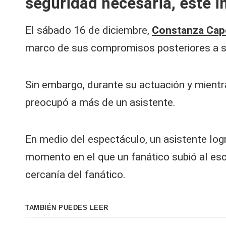
seguridad necesaria, este i
V
y
El sábado 16 de diciembre,
Constanza Cape
marco de sus compromisos posteriores a s
R
e
Sin embargo, durante su actuación y mientr
d
preocupó a más de un asistente.
e
En medio del espectáculo, un asistente lo
s |
momento en el que un fanático subió al esce
L
cercanía del fanático.
a
C
TAMBIÉN PUEDES LEER