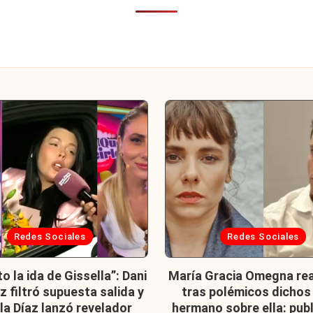
cada
Publicada
Redes Sociales
Redes Sociales
en
 la ida de Gissella”: Dani
María Gracia Omegna re
z filtró supuesta salida y
tras polémicos dichos
a Díaz lanzó revelador
hermano sobre ella: pub