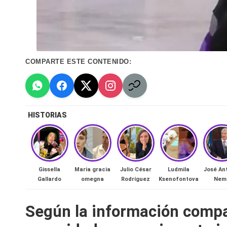
n
a
🔥
COMPARTE ESTE CONTENIDO:
R
e
HISTORIAS
al
it
y
Gissella
Maria gracia
Julio César
Ludmila
José An
Gallardo
omegna
Rodríguez
Ksenofontova
Nem
s,
Según la información compart
T