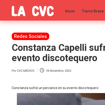
Inicio
Tierra Brava
Saltar
al
C
Todas
contenido
las
o
noticias
de
Publicada
Redes Sociales
p
la
en
Constanza Capelli sufr
farándula,
u
Realitys,
Tierra
evento discotequero
c
Brava,
Gran
Hermano
h
Por
CVC MEDIOS
18 diciembre, 2023
Publicado
-
por
Tendencias
a
-
Constanza sufrió un percance en su evento discotequero
Exclusivas
s
-
Tv
y
y