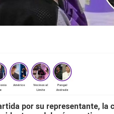
tonio
Américo
Vecinos al
Pangal
e
Límite
Andrade
ida por su representante, la ch