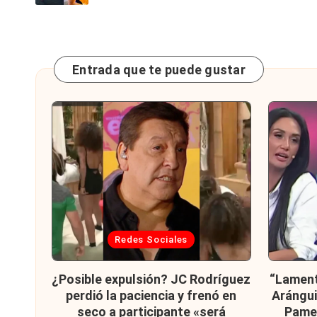
Entrada que te puede gustar
Publicada
Publi
Redes Sociales
en
en
¿Posible expulsión? JC Rodríguez
“Lamento
perdió la paciencia y frenó en
Arángui
seco a participante «será
Pamel