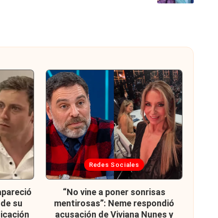
Publicada
Redes Sociales
en
apareció
“No vine a poner sonrisas
 de su
mentirosas”: Neme respondió
licación
acusación de Viviana Nunes y