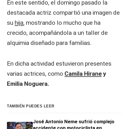
|
En este sentido, el domingo pasado la
L
destacada actriz compartió una imagen de
a
su
hija
, mostrando lo mucho que ha
C
crecido, acompañándola a un taller de
V
alquimia diseñado para familias.
C
En dicha actividad estuvieron presentes
varias actrices, como
Camila Hirane
y
Emilia Noguera.
TAMBIÉN PUEDES LEER
José Antonio Neme sufrió complejo
accidente con motociclista en