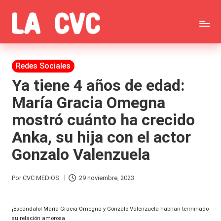
Saltar
C
al
Todas
o
contenido
las
Publicada
Redes Sociales
p
en
noticias
Ya tiene 4 años de edad:
u
María Gracia Omegna
de
c
mostró cuánto ha crecido
la
h
Anka, su hija con el actor
farándula,
a
Gonzalo Valenzuela
Realitys,
s
Tierra
y
Por
CVC MEDIOS
29 noviembre, 2023
Publicado
Brava,
F
por
Gran
¡Escándalo! María Gracia Omegna y Gonzalo Valenzuela habrían terminado
ar
su relación amorosa