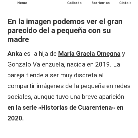
Neme
Gallardo
Barrientos
Cintolesi
al
it
En la imagen podemos ver el gran
y
parecido del a pequeña con su
madre
s,
T
Anka
es la hija de
María Gracia Omegna
y
V
Gonzalo Valenzuela, nacida en 2019. La
y
pareja tiende a ser muy discreta al
R
compartir imágenes de la pequeña en redes
e
sociales, aunque tuvo una breve aparición
d
en la serie «Historias de Cuarentena» en
e
2020.
s