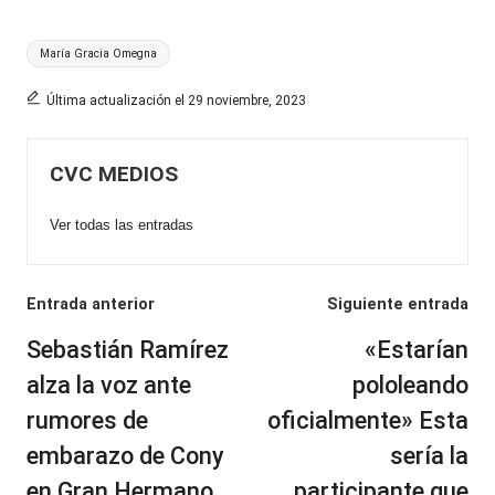
Etiquetas:
María Gracia Omegna
Última actualización el 29 noviembre, 2023
CVC MEDIOS
Ver todas las entradas
Navegación
Entrada anterior
Siguiente entrada
de
Sebastián Ramírez
«Estarían
entradas
alza la voz ante
pololeando
rumores de
oficialmente» Esta
embarazo de Cony
sería la
en Gran Hermano
participante que