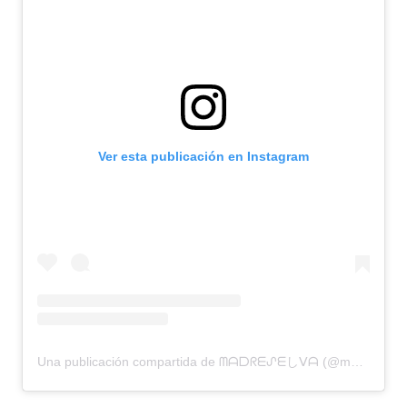
Ver esta publicación en Instagram
Una publicación compartida de ᗰᗩᗞᖇᗴᔑᗴしᐯᗩ (@madreselvafitocosmetica)