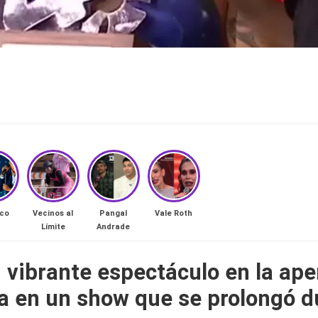
co
Vecinos al
Pangal
Vale Roth
Límite
Andrade
 vibrante espectáculo en la ape
ía en un show que se prolongó 