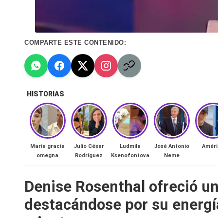
n
a
COMPARTE ESTE CONTENIDO:
🔥
R
e
HISTORIAS
al
it
Maria gracia
Julio César
Ludmila
José Antonio
Améri
omegna
Rodríguez
Ksenofontova
Neme
y
s,
Denise Rosenthal ofreció un
destacándose por su energ
T