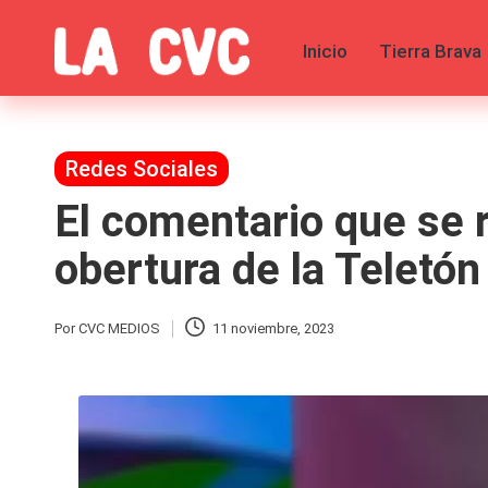
Inicio
Tierra Brava
Saltar
al
C
Todas
contenido
las
o
noticias
de
Publicada
Redes Sociales
p
la
en
El comentario que se r
farándula,
u
Realitys,
Tierra
obertura de la Teletón
c
Brava,
Gran
Hermano
h
Por
CVC MEDIOS
11 noviembre, 2023
Publicado
-
por
Tendencias
a
-
Exclusivas
s
-
Tv
y
y