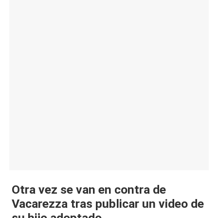
|
L
a
C
V
C
Otra vez se van en contra de
Vacarezza tras publicar un video de
su hijo adoptado