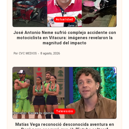
Publicada
Actualidad
en
José Antonio Neme sufrió complejo accidente con
motociclista en Vitacura: imágenes revelaron la
magnitud del impacto
Por
CVC MEDIOS
8 agosto, 2026
Publicado
por
Publicada
Televisión
en
Matías Vega reconoció desconocida aventura en