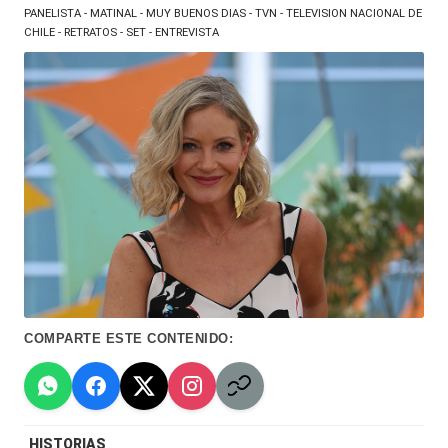
Hermano
á
PANELISTA - MATINAL - MUY BUENOS DIAS - TVN - TELEVISION NACIONAL DE
CHILE - RETRATOS - SET - ENTREVISTA
-
n
d
Tendencias
ul
-
a
Exclusivas
C
-
hi
Tv
le
y
n
redes
a
COMPARTE ESTE CONTENIDO:
-
🔥
lacvc.com
R
-
e
HISTORIAS