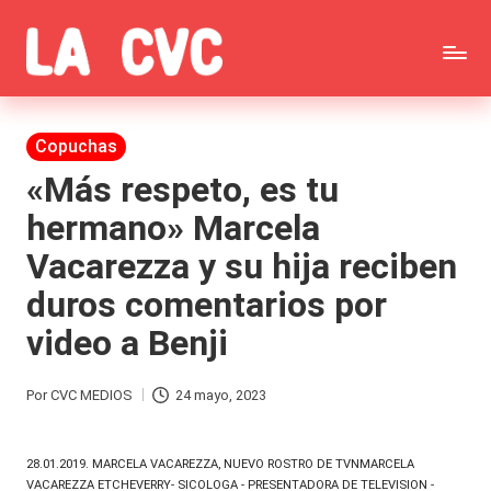
Saltar
C
al
Todas
o
contenido
las
Publicada
Copuchas
p
en
noticias
«Más respeto, es tu
u
hermano» Marcela
de
c
Vacarezza y su hija reciben
la
h
duros comentarios por
farándula,
a
video a Benji
Realitys,
s
Tierra
y
Por
CVC MEDIOS
24 mayo, 2023
Publicado
Brava,
F
por
Gran
28.01.2019. MARCELA VACAREZZA, NUEVO ROSTRO DE TVNMARCELA
ar
VACAREZZA ETCHEVERRY- SICOLOGA - PRESENTADORA DE TELEVISION -