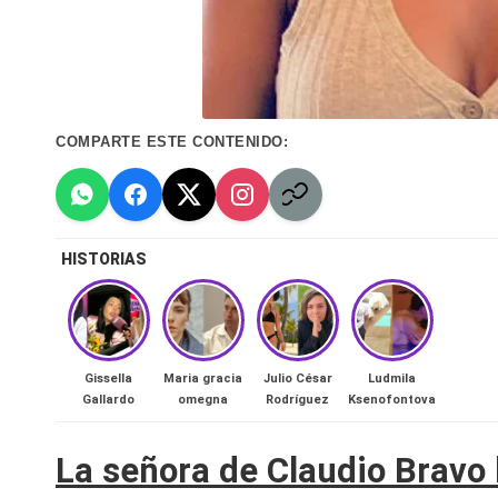
n
a
🔥
COMPARTE ESTE CONTENIDO:
R
e
HISTORIAS
al
it
y
Gissella
Maria gracia
Julio César
Ludmila
Gallardo
omegna
Rodríguez
Ksenofontova
s,
T
La señora de Claudio Bravo l