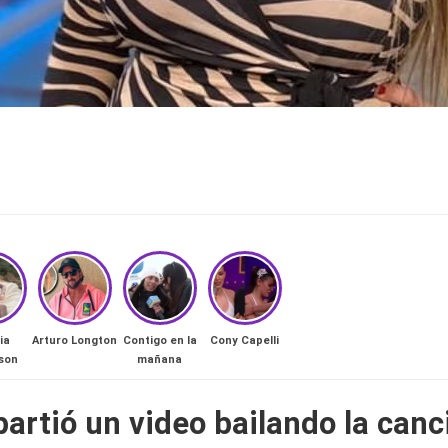
ia
Arturo Longton
Contigo en la
Cony Capelli
son
mañana
partió un video bailando la canc