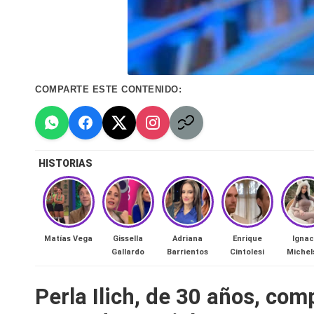
n
a
🔥
COMPARTE ESTE CONTENIDO:
R
e
HISTORIAS
al
it
y
Matías Vega
Gissella
Adriana
Enrique
Ignac
Gallardo
Barrientos
Cintolesi
Michel
s,
T
Perla Ilich, de 30 años, com