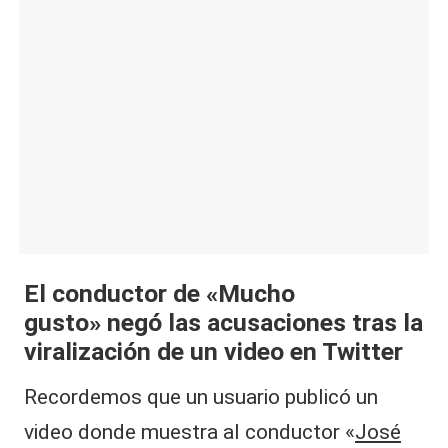
|
L
a
C
V
C
El conductor de «Mucho
gusto» negó las acusaciones tras la
viralización de un video en Twitter
Recordemos que un usuario publicó un
video donde muestra al conductor «
José