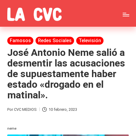
Saltar
C
al
Todas
o
contenido
las
Publicada
Famosos
Redes Sociales
Televisión
p
en
noticias
José Antonio Neme salió a
u
desmentir las acusaciones
de
c
de supuestamente haber
la
h
estado «drogado en el
farándula,
a
matinal».
Realitys,
s
Tierra
y
Por
CVC MEDIOS
10 febrero, 2023
Publicado
Brava,
F
por
Gran
neme
ar