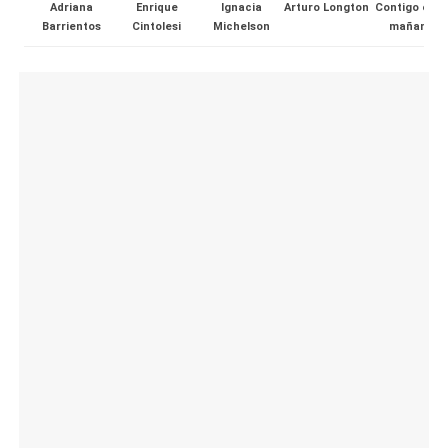
Adriana
Enrique
Ignacia
Arturo Longton
Contigo en l
al
Barrientos
Cintolesi
Michelson
mañana
it
y
s,
T
V
y
R
e
d
e
s