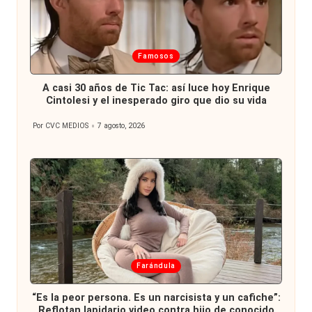
Publicada
Famosos
en
A casi 30 años de Tic Tac: así luce hoy Enrique
Cintolesi y el inesperado giro que dio su vida
Por
CVC MEDIOS
7 agosto, 2026
Publicado
por
Publicada
Farándula
en
“Es la peor persona. Es un narcisista y un cafiche”:
Reflotan lapidario video contra hijo de conocido