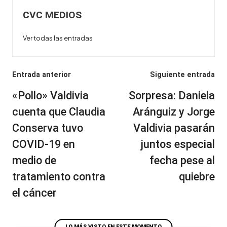
CVC MEDIOS
Ver todas las entradas
Navegación
Entrada anterior
Siguiente entrada
de
«Pollo» Valdivia
Sorpresa: Daniela
entradas
cuenta que Claudia
Aránguiz y Jorge
Conserva tuvo
Valdivia pasarán
COVID-19 en
juntos especial
medio de
fecha pese al
tratamiento contra
quiebre
el cáncer