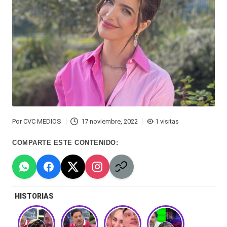
Hermano
á
-
n
d
Tendencias
ul
-
a
Exclusivas
C
-
hi
Tv
Por
CVC MEDIOS
17 noviembre, 2022
1 visitas
Publicado
le
y
por
COMPARTE ESTE CONTENIDO:
n
redes
a
-
🔥
lacvc.com
HISTORIAS
R
-
e