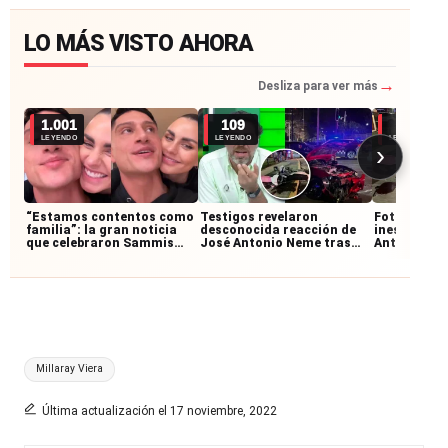
LO MÁS VISTO AHORA
→
Desliza para ver más
1.001
109
67
LEYENDO
LEYENDO
LEYENDO
›
“Estamos contentos como
Testigos revelaron
Fotografía 
familia”: la gran noticia
desconocida reacción de
inesperado 
que celebraron Sammis
José Antonio Neme tras
Antonio Ne
Reyes y Emilia Dides
accidente: permaneció
accidente 
junto al motociclista
motociclis
Etiquetas:
Millaray Viera
Última actualización el 17 noviembre, 2022