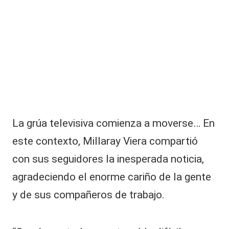
|
L
a
C
V
C
La grúa televisiva comienza a moverse… En
este contexto,
Millaray Viera
compartió
con sus seguidores la inesperada noticia,
agradeciendo el enorme cariño de la gente
y de sus compañeros de trabajo.