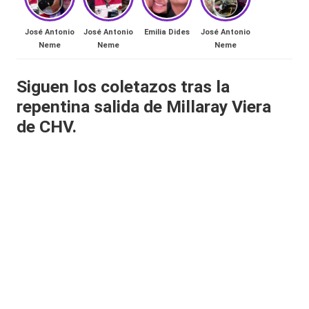
al
José Antonio
José Antonio
Emilia Dides
José Antonio
it
Neme
Neme
Neme
y
Siguen los coletazos tras la
s,
repentina salida de Millaray Viera
T
de CHV.
V
y
R
e
d
e
s