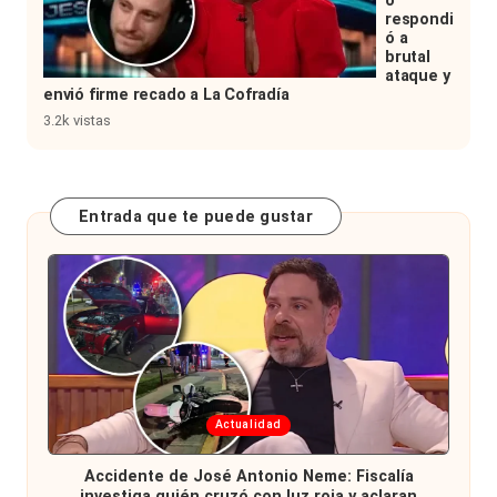
o
respondi
ó a
brutal
ataque y
envió firme recado a La Cofradía
3.2k vistas
Entrada que te puede gustar
Publicada
Actualidad
en
Accidente de José Antonio Neme: Fiscalía
investiga quién cruzó con luz roja y aclaran