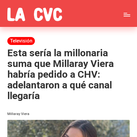
Saltar
C
al
Todas
o
contenido
las
Publicada
Televisión
p
en
noticias
Esta sería la millonaria
u
suma que Millaray Viera
de
c
habría pedido a CHV:
la
h
adelantaron a qué canal
farándula,
a
llegaría
Realitys,
s
Tierra
y
Millaray Viera
Brava,
F
Gran
ar