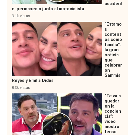
accident
e: permaneció junto al motociclista
9.1k vistas
“Estamo
s
content
os como
familia”:
la gran
noticia
que
celebrar
on
Sammis
Reyes y Emilia Dides
8.3k vistas
“Te va a
quedar
en la
concien
cia”:
video
mostró
tenso