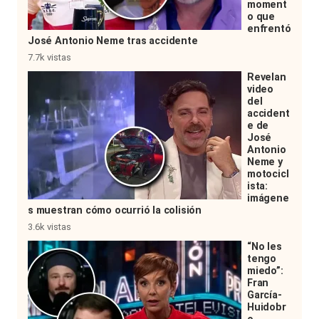
moment
o que
enfrentó
José Antonio Neme tras accidente
7.7k vistas
Revelan
video
del
accident
e de
José
Antonio
Neme y
motocicl
ista:
imágene
s muestran cómo ocurrió la colisión
3.6k vistas
“No les
tengo
miedo”:
Fran
García-
Huidobr