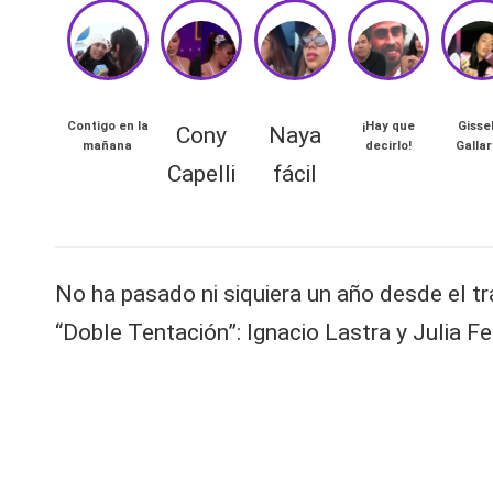
n
a
🔥
Contigo en la
¡Hay que
Gisse
Cony
Naya
mañana
decirlo!
Galla
TAMBIÉN
R
Capelli
fácil
PUEDES
LEER
e
T
al
r
No ha pasado ni siquiera un año desde el tr
a
it
“Doble Tentación”: Ignacio Lastra y Julia F
s
di
y
e
s,
z
a
T
ñ
o