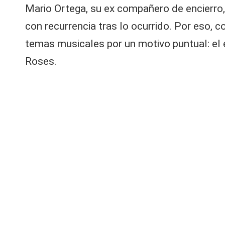
V
d
Mario Ortega, su ex compañero de encierro,
e
C
con recurrencia tras lo ocurrido. Por eso
M
e
temas musicales por un motivo puntual: el 
g
Roses.
a
c
o
n
fi
r
m
ó
el
fi
n
d
e
s