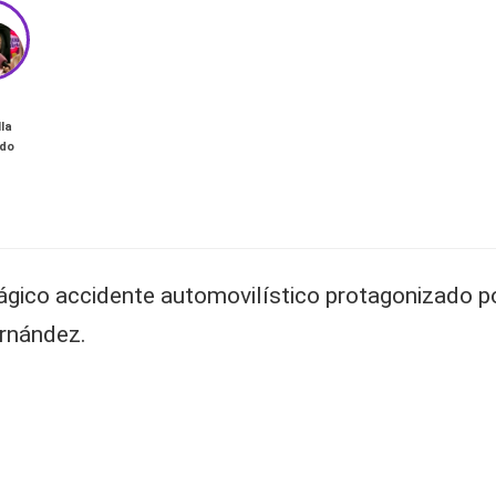
lla
rdo
ágico accidente automovilístico protagonizado por
ernández.