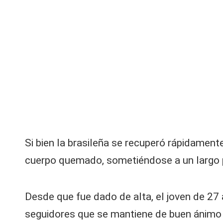
V
s
ju
y
n
t
R
o
s:
e
re
d
c
o
e
r
d
s |
Si bien la brasileña se recuperó rápidamen
a
d
L
cuerpo quemado, sometiéndose a un largo pr
a
a
a
c
Desde que fue dado de alta, el joven de 27
tr
C
seguidores que se mantiene de buen ánimo 
iz