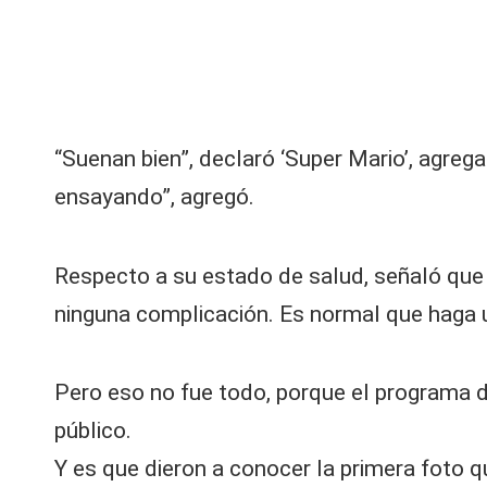
u
m
a
tr
i
m
“Suenan bien”, declaró ‘Super Mario’, agreg
o
ensayando”, agregó.
ni
o
y
Respecto a su estado de salud, señaló que “
re
v
ninguna complicación. Es normal que haga un
el
ó
el
Pero eso no fue todo, porque el programa d
m
público.
o
ti
Y es que dieron a conocer la primera foto qu
v