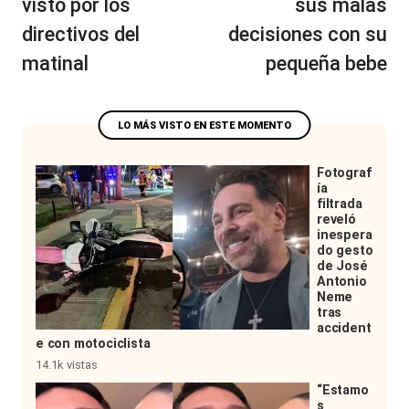
visto por los
sus malas
directivos del
decisiones con su
matinal
pequeña bebe
Fotograf
ía
filtrada
reveló
inespera
do gesto
de José
Antonio
Neme
tras
accident
e con motociclista
14.1k vistas
“Estamo
s