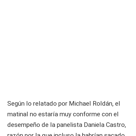
|
d
o
L
”:
a
F
r
C
a
V
n
G
C
a
r
c
ía
-
H
ui
d
Según lo relatado por Michael Roldán, el
o
matinal no estaría muy conforme con el
b
r
desempeño de la panelista Daniela Castro,
o
razón por la que incluso la habrían sacado
r