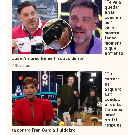
“Te va a
quedar
en la
concien
cia”:
video
mostró
tenso
moment
o que
enfrentó
José Antonio Neme tras accidente
7.9k vistas
“Tu
carrera
es
asquero
sa”:
conduct
or de La
Cofradía
lanzó
brutal
respues
ta contra Fran García-Huidobro