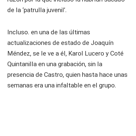
e
de la ‘patrulla juvenil’.
s
p
o
Incluso. en una de las últimas
n
di
actualizaciones de estado de Joaquín
ó
a
Méndez, se le ve a él, Karol Lucero y Coté
b
Quintanilla en una grabación, sin la
r
u
presencia de Castro, quien hasta hace unas
t
semanas era una infaltable en el grupo.
al
a
t
a
q
u
e
y