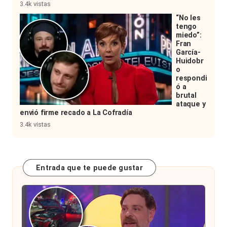
3.4k vistas
“No les
tengo
miedo”:
Fran
García-
Huidobr
o
respondi
ó a
brutal
ataque y
envió firme recado a La Cofradía
3.4k vistas
Entrada que te puede gustar