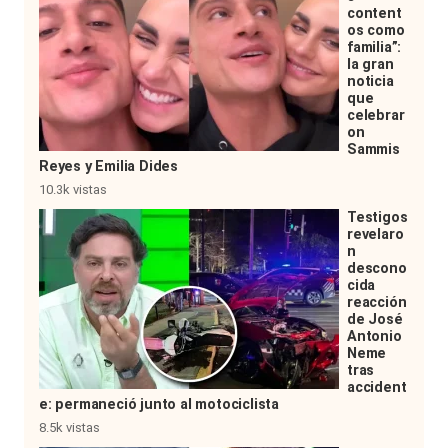
content
os como
familia”:
la gran
noticia
que
celebrar
on
Sammis
Reyes y Emilia Dides
10.3k vistas
Testigos
revelaro
n
descono
cida
reacción
de José
Antonio
Neme
tras
accident
e: permaneció junto al motociclista
8.5k vistas