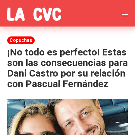
Saltar
C
al
Todas
o
contenido
las
Publicada
Copuchas
p
en
noticias
¡No todo es perfecto! Estas
u
son las consecuencias para
de
c
Dani Castro por su relación
la
h
con Pascual Fernández
farándula,
a
Realitys,
s
Tierra
y
Brava,
F
Gran
ar