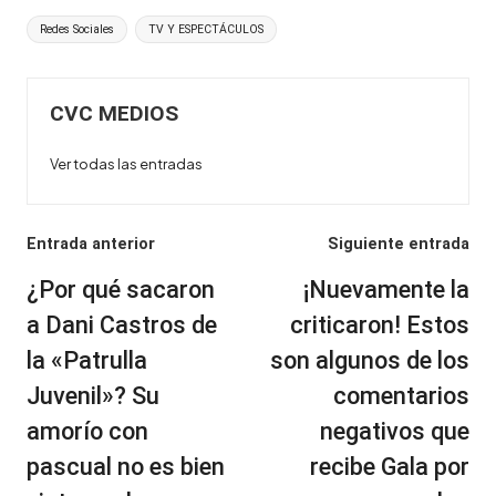
Etiquetas:
Redes Sociales
TV Y ESPECTÁCULOS
CVC MEDIOS
Ver todas las entradas
Navegación
Entrada anterior
Siguiente entrada
de
¿Por qué sacaron
¡Nuevamente la
entradas
a Dani Castros de
criticaron! Estos
la «Patrulla
son algunos de los
Juvenil»? Su
comentarios
amorío con
negativos que
pascual no es bien
recibe Gala por