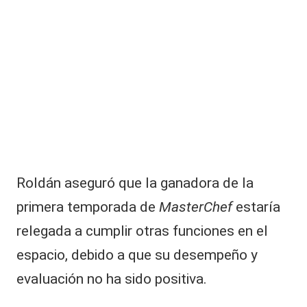
e
n
vi
ó
fi
r
m
e
r
e
c
a
Roldán aseguró que la ganadora de la
d
o
primera temporada de
MasterChef
estaría
a
relegada a cumplir otras funciones en el
L
a
espacio, debido a que su desempeño y
C
evaluación no ha sido positiva.
o
f