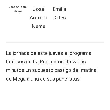
al
José Antonio
José
Emilia
Neme
it
TAMBIÉN
Antonio
Dides
y
PUEDES
Neme
s,
LEER
T
“
V
N
La jornada de este jueves el programa
y
o
Intrusos de La Red, comentó varios
le
R
s
minutos un supuesto castigo del matinal
t
e
de Mega a una de sus panelistas.
e
d
n
g
e
o
s
m
ie