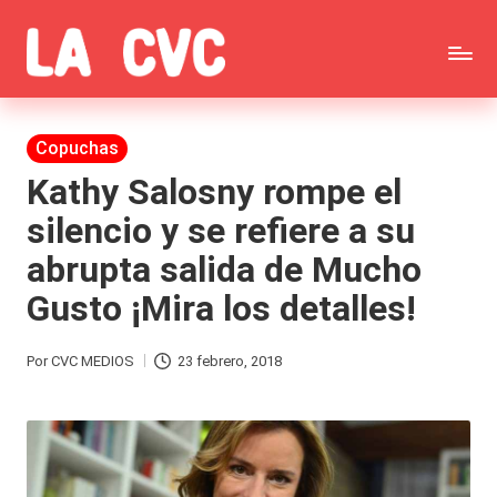
Saltar
C
al
Todas
o
contenido
las
Publicada
Copuchas
p
en
noticias
Kathy Salosny rompe el
u
silencio y se refiere a su
de
c
abrupta salida de Mucho
la
h
Gusto ¡Mira los detalles!
farándula,
a
Realitys,
s
Por
CVC MEDIOS
23 febrero, 2018
Publicado
Tierra
y
por
Brava,
F
Gran
ar