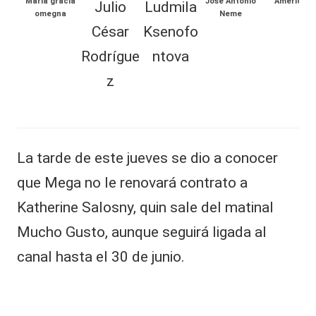
Maria gracia
José Antonio
Américo
Julio
Ludmila
al
omegna
Neme
TAMBIÉN
César
Ksenofo
it
PUEDES
Rodrígue
ntova
y
LEER
z
s,
T
P
a
V
r
La tarde de este jueves se dio a conocer
e
y
j
que Mega no le renovará contrato a
R
a
Katherine Salosny, quin sale del matinal
d
e
e
Mucho Gusto, aunque seguirá ligada al
d
J
u
canal hasta el 30 de junio.
e
li
o
s
C