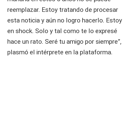
a
reemplazar. Estoy tratando de procesar
’
esta noticia y aún no logro hacerlo. Estoy
e
n
en shock. Solo y tal como te lo expresé
r
e
hace un rato. Seré tu amigo por siempre”,
d
plasmó el intérprete en la plataforma.
e
s
s
o
c
i
a
l
e
s