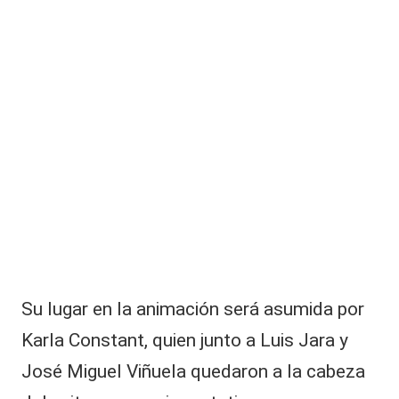
|
é
s
L
a
a
r
R
C
o
d
V
rí
C
g
u
e
z
s
o
r
p
Su lugar en la animación será asumida por
r
e
Karla Constant, quien junto a Luis Jara y
n
José Miguel Viñuela quedaron a la cabeza
d
i