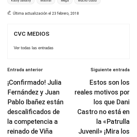
Etiquetas:
Kathy Salosny
Matinal
Mega
Mucho Gusto
Última actualización el 23 febrero, 2018
CVC MEDIOS
Ver todas las entradas
Navegación
Entrada anterior
Siguiente entrada
de
¡Confirmado! Julia
Estos son los
entradas
Fernández y Juan
reales motivos por
Pablo Ibañez están
los que Dani
descalificados de
Castro no está en
la competencia a
la «Patrulla
reinado de Viña
Juvenil» ¡Mira los