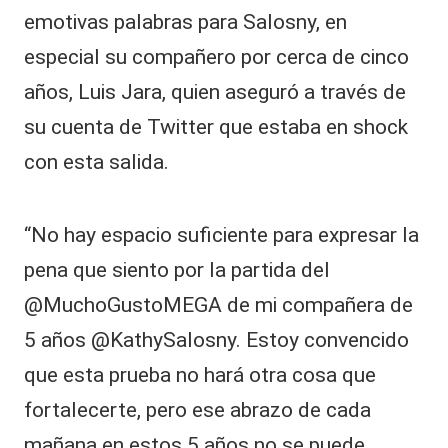
i
emotivas palabras para Salosny, en
a
s
especial su compañero por cerca de cinco
u
años, Luis Jara, quien aseguró a través de
h
ij
su cuenta de Twitter que estaba en shock
o
con esta salida.
q
u
e
n
“No hay espacio suficiente para expresar la
o
pena que siento por la partida del
p
a
@MuchoGustoMEGA de mi compañera de
s
o
5 años @KathySalosny. Estoy convencido
‘
que esta prueba no hará otra cosa que
p
i
fortalecerte, pero ese abrazo de cada
o
mañana en estos 5 años no se puede
l