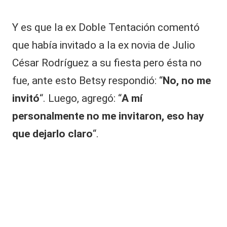
ci
d
Y es que la ex Doble Tentación comentó
e
que había invitado a la ex novia de Julio
n
t
César Rodríguez a su fiesta pero ésta no
e:
p
fue, ante esto Betsy respondió: “
No, no me
e
invitó
“. Luego, agregó: “
A mí
r
m
personalmente no me invitaron, eso hay
a
que dejarlo claro
“.
n
e
ci
ó
ju
n
t
o
al