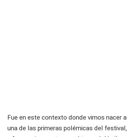
|
r
L
o
n
a
d
C
e
s
V
c
C
o
n
o
ci
d
a
r
e
a
c
Fue en este contexto donde vimos nacer a
ci
ó
una de las primeras polémicas del festival,
n