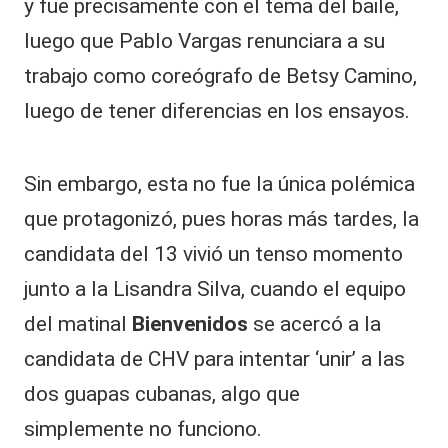
y fue precisamente con el tema del baile,
d
e
luego que Pablo Vargas renunciara a su
J
trabajo como coreógrafo de Betsy Camino,
o
s
luego de tener diferencias en los ensayos.
é
A
n
Sin embargo, esta no fue la única polémica
t
o
que protagonizó, pues horas más tardes, la
ni
o
candidata del 13 vivió un tenso momento
N
junto a la Lisandra Silva, cuando el equipo
e
m
del matinal
Bienvenidos
se acercó a la
e
candidata de CHV para intentar ‘unir’ a las
tr
a
dos guapas cubanas, algo que
s
a
simplemente no funciono.
c