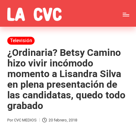
Saltar
C
al
Todas
o
contenido
las
Publicada
Televisión
p
en
noticias
¿Ordinaria? Betsy Camino
u
hizo vivir incómodo
de
c
momento a Lisandra Silva
la
h
en plena presentación de
farándula,
a
las candidatas, quedo todo
Realitys,
s
grabado
Tierra
y
Brava,
F
Por
CVC MEDIOS
20 febrero, 2018
Publicado
Gran
ar
por