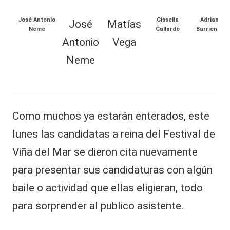
al
José Antonio
Gissella
Adriana
José
Matías
it
Neme
Gallardo
Barrientos
TAMBIÉN
Antonio
Vega
y
PUEDES
Neme
s,
LEER
T
V
T
e
Como muchos ya estarán enterados, este
y
s
lunes las candidatas a reina del Festival de
ti
R
g
Viña del Mar se dieron cita nuevamente
e
o
para presentar sus candidaturas con algún
s
d
r
baile o actividad que ellas eligieran, todo
e
e
v
para sorprender al publico asistente.
s
el
a