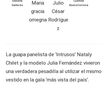
Gissella
Ludmila
Maria
Julio
al
Gallardo
Ksenofontova
TAMBIÉN
gracia
César
it
PUEDES
omegna
Rodrígue
y
LEER
z
s,
T
M
a
V
rí
La guapa panelista de ‘Intrusos’ Nataly
a
y
G
Chilet y la modelo Julia Fernández vivieron
R
r
una verdadera pesadilla al utilizar el mismo
a
e
ci
vestido en la gala ‘más vista del país’.
d
a
O
e
m
e
s
g