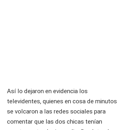
|
n
a
L
r
a
e
a
C
p
V
a
r
C
e
ci
ó
tr
a
s
p
Así lo dejaron en evidencia los
ol
televidentes, quienes en cosa de minutos
é
m
se volcaron a las redes sociales para
ic
comentar que las dos chicas tenían
o
s