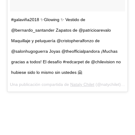
#galaviña2018 ✨Glowing ✨ Vestido de
@bernardo_santander Zapatos de @patricioarevalo
Maquillaje y peluquería @cristopheralfonzo de
@salonhugoguerra Joyas @theofficialpandora ¡Muchas
gracias a todos! El desafío #redcarpet de @chilevision no
hubiese sido lo mismo sin ustedes 🤗
Una publicación compartida de
Nataly Chilet
(@natychilet) el
Feb 