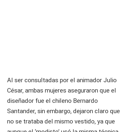
e
el
la
:
p
u
bl
ic
a
ci
ó
n
Al ser consultadas por el animador Julio
d
e
César, ambas mujeres aseguraron que el
s
a
diseñador fue el chileno Bernardo
t
Santander, sin embargo, dejaron claro que
ó
r
no se trataba del mismo vestido, ya que
e
aunque el ‘modisto’ usó la misma técnica