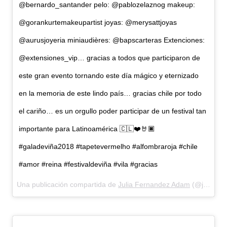
@bernardo_santander pelo: @pablozelaznog makeup:
@gorankurtemakeupartist joyas: @merysattjoyas
@aurusjoyeria miniaudières: @bapscarteras Extenciones:
@extensiones_vip… gracias a todos que participaron de
este gran evento tornando este día mágico y eternizado
en la memoria de este lindo país… gracias chile por todo
el cariño… es un orgullo poder participar de un festival tan
importante para Latinoamérica 🇨🇱❤️🤘🏿
#galadeviña2018 #tapetevermelho #alfombraroja #chile
#amor #reina #festivaldeviña #vila #gracias
Una publicación compartida de
Julia Fernandez Adam
(@juliafernandescl) el