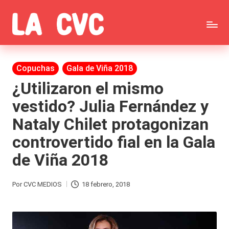
Saltar
C
al
Todas
o
contenido
las
Publicada
Copuchas
Gala de Viña 2018
p
en
noticias
¿Utilizaron el mismo
u
vestido? Julia Fernández y
de
c
Nataly Chilet protagonizan
la
h
controvertido fial en la Gala
farándula,
a
de Viña 2018
Realitys,
s
Tierra
y
Por
CVC MEDIOS
18 febrero, 2018
Publicado
Brava,
F
por
Gran
ar