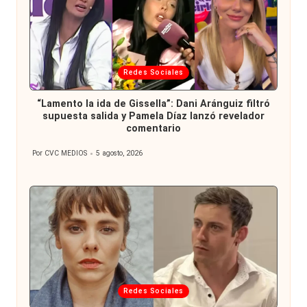
Publicada
Redes Sociales
en
“Lamento la ida de Gissella”: Dani Aránguiz filtró
supuesta salida y Pamela Díaz lanzó revelador
comentario
Por
CVC MEDIOS
5 agosto, 2026
Publicado
por
Publicada
Redes Sociales