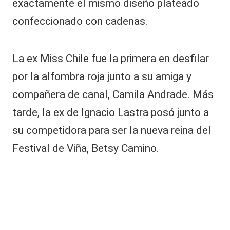
exactamente el mismo diseño plateado
di
confeccionado con cadenas.
c
h
o
s
La ex Miss Chile fue la primera en desfilar
d
por la alfombra roja junto a su amiga y
e
s
compañera de canal, Camila Andrade. Más
u
h
tarde, la ex de Ignacio Lastra posó junto a
e
su competidora para ser la nueva reina del
r
m
Festival de Viña, Betsy Camino.
a
n
o
s
o
b
r