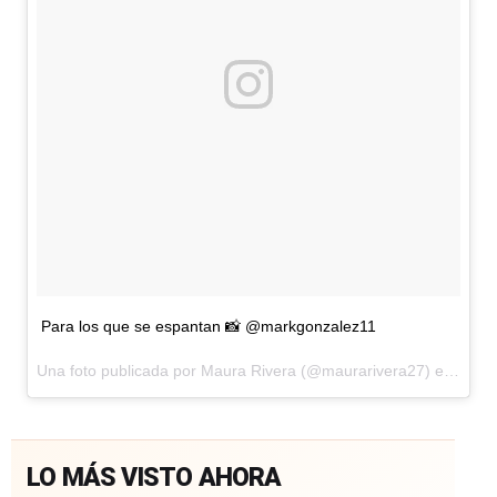
Para los que se espantan 📸 @markgonzalez11
Una foto publicada por Maura Rivera (@maurarivera27) el
22 de 
LO MÁS VISTO AHORA