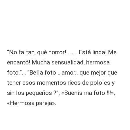
fi
r
m
e
r
e
c
a
“No faltan, qué horror!!……. Está linda! Me
d
encantó! Mucha sensualidad, hermosa
o
a
foto.”… “Bella foto …amor.. que mejor que
L
tener esos momentos ricos de pololes y
a
C
sin los pequeños ?”, «Buenísima foto !!!»,
o
f
«Hermosa pareja».
r
a
d
ía