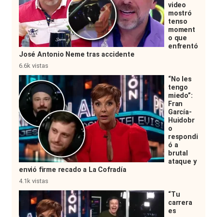
video
mostró
tenso
moment
o que
enfrentó
José Antonio Neme tras accidente
6.6k vistas
“No les
tengo
miedo”:
Fran
García-
Huidobr
o
respondi
ó a
brutal
ataque y
envió firme recado a La Cofradía
4.1k vistas
“Tu
carrera
es