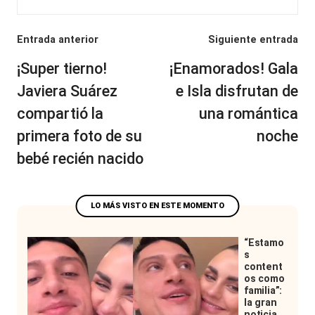
Navegación
Entrada anterior
Siguiente entrada
de
¡Super tierno!
¡Enamorados! Gala
entradas
Javiera Suárez
e Isla disfrutan de
compartió la
una romántica
primera foto de su
noche
bebé recién nacido
“Estamo
s
content
os como
familia”:
la gran
noticia