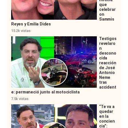
que
celebrar
on
Sammis
Reyes y Emilia Dides
15.2k vistas
Testigos
revelaro
n
descono
cida
reacción
de José
Antonio
Neme
tras
accident
e: permaneció junto al motociclista
7.5k vistas
“Te va a
quedar
en la
concien
cia”: