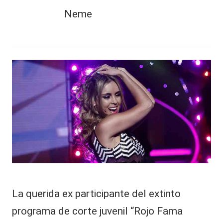
al
PUEDES
Neme
it
LEER
y
“
s,
N
o
T
le
V
s
t
y
e
n
R
g
e
o
m
d
ie
e
d
La querida ex participante del extinto
o
s
”:
programa de corte juvenil “Rojo Fama
F