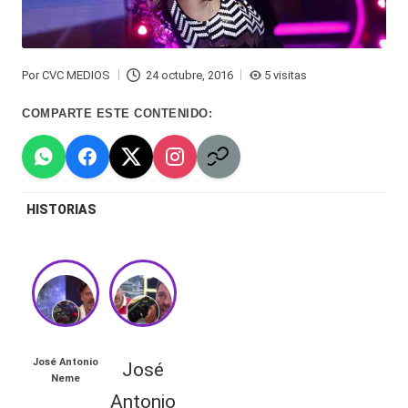
Hermano
á
-
n
Por
CVC MEDIOS
24 octubre, 2016
5 visitas
d
Tendencias
Publicado
por
ul
-
COMPARTE ESTE CONTENIDO:
a
Exclusivas
C
-
hi
HISTORIAS
Tv
le
y
n
redes
a
-
🔥
lacvc.com
R
José Antonio
José
-
Neme
TAMBIÉN
e
Antonio