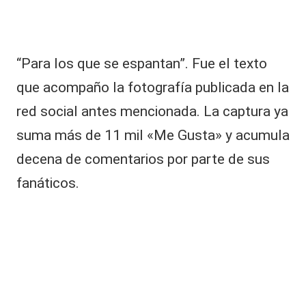
o
n
di
ó
“Para los que se espantan”. Fue el texto
a
b
que acompaño la fotografía publicada en la
r
red social antes mencionada. La captura ya
u
t
suma más de 11 mil «Me Gusta» y acumula
al
a
decena de comentarios por parte de sus
t
fanáticos.
a
q
u
e
y
e
n
vi
ó