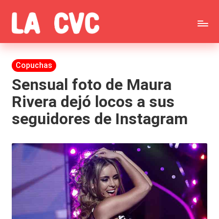
Saltar
C
al
Todas
o
contenido
las
Publicada
Copuchas
p
en
noticias
Sensual foto de Maura
u
Rivera dejó locos a sus
de
c
seguidores de Instagram
la
h
farándula,
a
Realitys,
s
Tierra
y
Brava,
F
Gran
ar