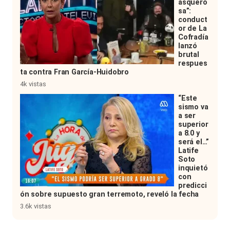
asquero
sa”:
conduct
or de La
Cofradía
lanzó
brutal
respues
ta contra Fran García-Huidobro
4k vistas
“Este
sismo va
a ser
superior
a 8.0 y
será el…”
Latife
Soto
inquietó
con
predicci
ón sobre supuesto gran terremoto, reveló la fecha
3.6k vistas