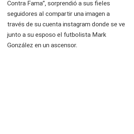
|
Contra Fama”, sorprendió a sus fieles
r
L
a
seguidores al compartir una imagen a
n
a
través de su cuenta instagram donde se ve
G
C
a
junto a su esposo el futbolista
Mark
r
V
c
González
en un ascensor.
C
ía
-
H
ui
d
o
b
r
o
r
e
s
p