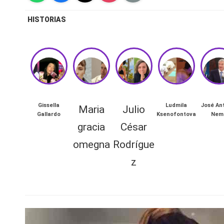
n
HISTORIAS
a
🔥
R
e
Gissella
Ludmila
José An
Maria
Julio
Gallardo
Ksenofontova
Nem
TAMBIÉN
al
gracia
César
PUEDES
LEER
it
omegna
Rodrígue
z
“
y
L
s,
a
m
T
e
n