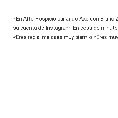
o
r
«En Alto Hospicio bailando Axé con Bruno Za
c
o
su cuenta de Instagram. En cosa de minutos
m
«Eres regia, me caes muy bien» o «Eres muy 
e
n
t
a
ri
o