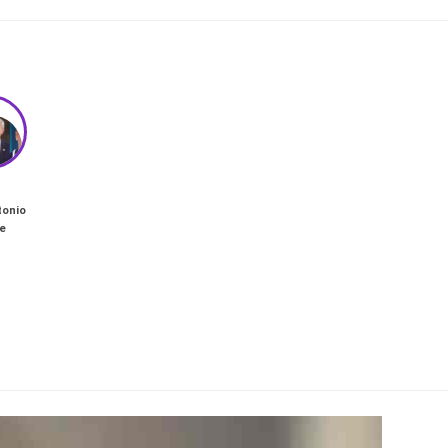
tonio
e