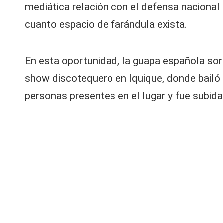
mediática relación con el defensa nacional 
a
y
cuanto espacio de farándula exista.
P
a
m
En esta oportunidad, la guapa española so
el
show discotequero en Iquique, donde bailó
a
Dí
personas presentes en el lugar y fue subida
a
z
la
n
z
ó
re
v
el
a
d