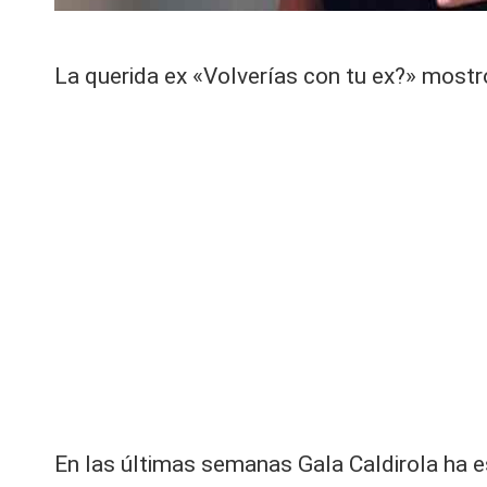
V
á
n
C
g
La querida ex «Volverías con tu ex?» mostr
ui
z
fil
tr
ó
s
u
p
u
e
s
t
a
s
al
En las últimas semanas Gala Caldirola ha e
id