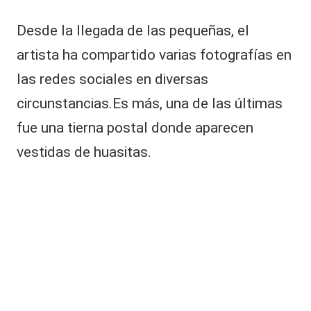
a
h
Desde la llegada de las pequeñas, el
ij
artista ha compartido varias fotografías en
o
d
las redes sociales en diversas
e
c
circunstancias.Es más, una de las últimas
o
fue una tierna postal donde aparecen
n
o
vestidas de huasitas.
c
i
d
o
a
c
t
o
r
c