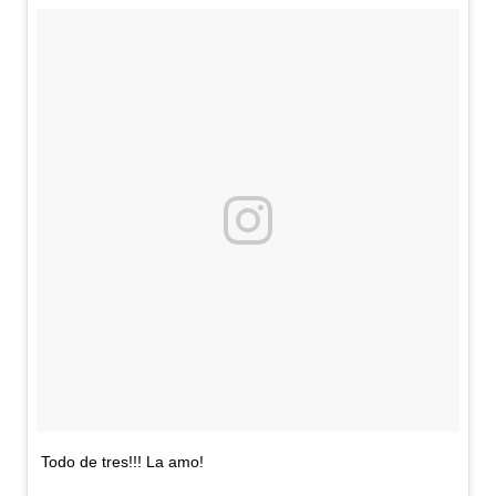
t
ó
s
u
v
e
r
s
i
ó
n
Todo de tres!!! La amo!