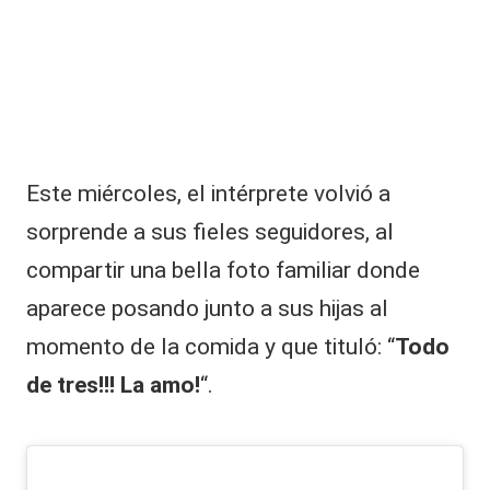
h
il
e
n
o
:
a
n
Este miércoles, el intérprete volvió a
ti
g
sorprende a sus fieles seguidores, al
u
compartir una bella foto familiar donde
a
c
aparece posando junto a sus hijas al
u
ñ
momento de la comida y que tituló: “
Todo
a
de tres!!! La amo!
“.
d
a
c
o
n