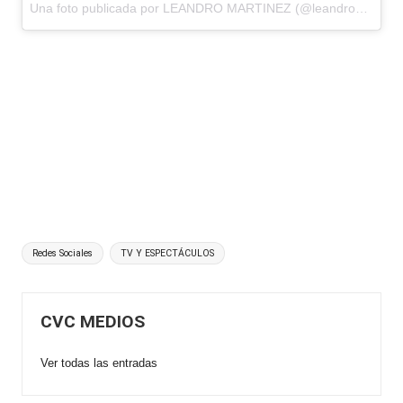
Una foto publicada por LEANDRO MARTINEZ (@leandromartinezc) el
Etiquetas:
Redes Sociales
TV Y ESPECTÁCULOS
CVC MEDIOS
Ver todas las entradas