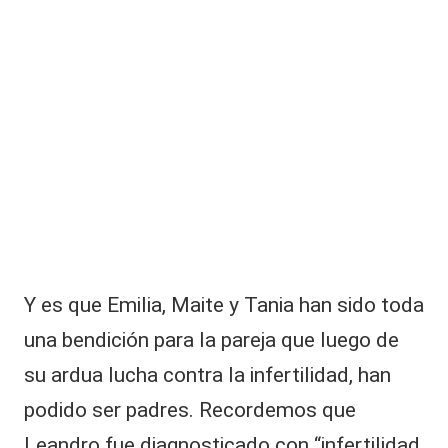
|
i
L
s
i
a
s
t
C
a
V
y
u
C
n
c
a
fi
c
h
Y es que Emilia, Maite y Tania han sido toda
e
una bendición para la pareja que luego de
”:
R
su ardua lucha contra la infertilidad, han
e
fl
podido ser padres. Recordemos que
o
Leandro fue diagnosticado con “infertilidad