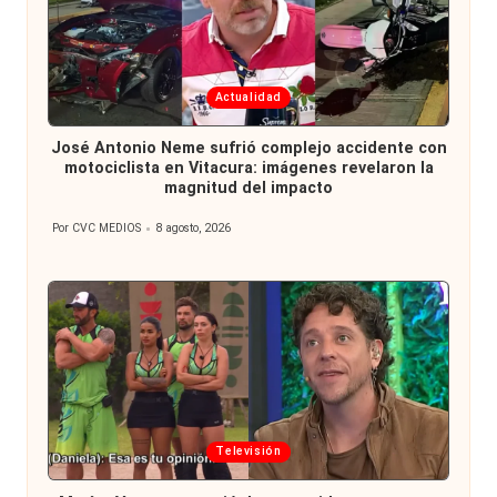
Publicada
Actualidad
en
José Antonio Neme sufrió complejo accidente con
motociclista en Vitacura: imágenes revelaron la
magnitud del impacto
Por
CVC MEDIOS
8 agosto, 2026
Publicado
por
Publicada
Televisión
en