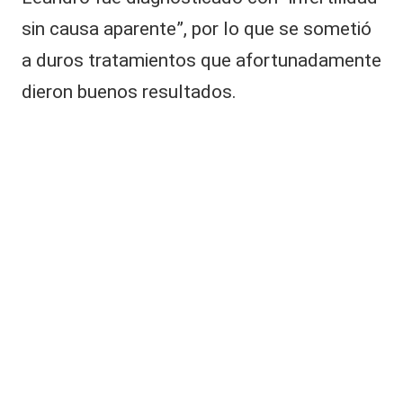
t
a
sin causa aparente”, por lo que se sometió
n
a duros tratamientos que afortunadamente
l
a
dieron buenos resultados.
p
i
d
a
ri
o
v
i
d
e
o
c
o
n
t
r