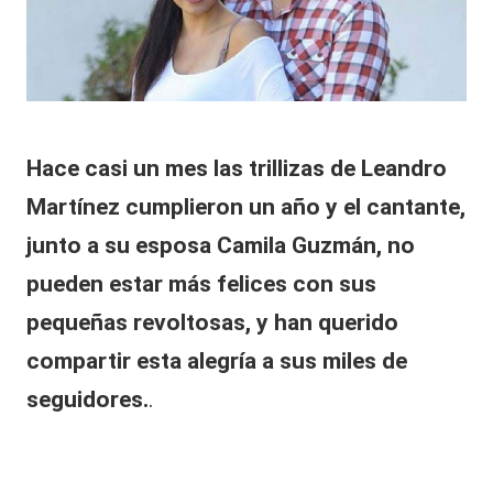
p
al
e
it
o
r
y
p
e
s,
r
Hace casi un mes las trillizas de Leandro
T
s
Martínez cumplieron un año y el cantante,
o
V
n
junto a su esposa Camila Guzmán, no
y
a
pueden estar más felices con sus
.
R
E
pequeñas revoltosas, y han querido
e
s
u
compartir esta alegría a sus miles de
d
n
seguidores.
.
n
e
a
s
r
c