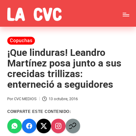
Saltar
C
al
Todas
o
contenido
las
Publicada
Copuchas
p
en
noticias
¡Que linduras! Leandro
u
Martínez posa junto a sus
de
c
crecidas trillizas:
la
h
enterneció a seguidores
farándula,
a
Realitys,
s
Por
CVC MEDIOS
13 octubre, 2016
Publicado
Tierra
y
por
COMPARTE ESTE CONTENIDO:
Brava,
F
Gran
ar