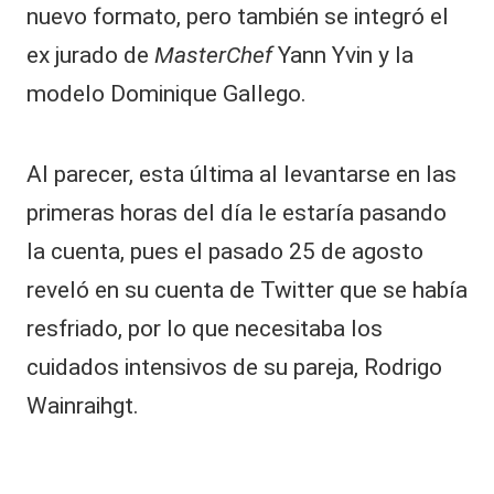
y
nuevo formato, pero también se integró el
P
a
ex jurado de
MasterChef
Yann Yvin y la
m
modelo Dominique Gallego.
el
a
D
ía
Al parecer, esta última al levantarse en las
z
primeras horas del día le estaría pasando
la
n
la cuenta, pues el pasado 25 de agosto
z
reveló en su cuenta de Twitter que se había
ó
r
resfriado, por lo que necesitaba los
e
v
cuidados intensivos de su pareja, Rodrigo
el
Wainraihgt.
a
d
o
r