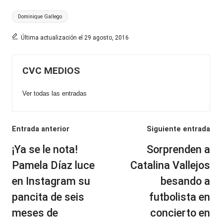
Etiquetas:
Dominique Gallego
Última actualización el 29 agosto, 2016
CVC MEDIOS
Ver todas las entradas
Navegación
Entrada anterior
Siguiente entrada
de
¡Ya se le nota!
Sorprenden a
entradas
Pamela Díaz luce
Catalina Vallejos
en Instagram su
besando a
pancita de seis
futbolista en
meses de
concierto en