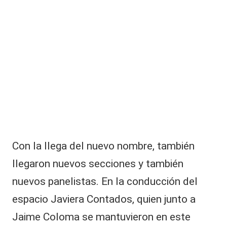
|
n
L
g
ui
a
z
fi
C
lt
V
r
ó
C
s
u
p
u
e
Con la llega del nuevo nombre, también
s
t
llegaron nuevos secciones y también
a
nuevos panelistas. En la conducción del
s
al
espacio Javiera Contados, quien junto a
id
a
Jaime Coloma se mantuvieron en este