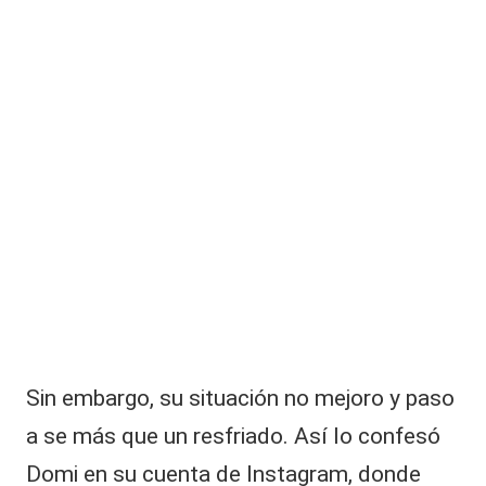
c
o
m
e
n
t
a
ri
o
Sin embargo, su situación no mejoro y paso
a se más que un resfriado. Así lo confesó
Domi en su cuenta de Instagram, donde