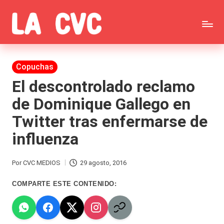
Saltar
C
al
Todas
o
contenido
las
Publicada
Copuchas
p
en
noticias
El descontrolado reclamo
u
de Dominique Gallego en
de
c
Twitter tras enfermarse de
la
h
influenza
farándula,
a
Realitys,
s
Por
CVC MEDIOS
29 agosto, 2016
Publicado
Tierra
y
por
COMPARTE ESTE CONTENIDO:
Brava,
F
Gran
ar