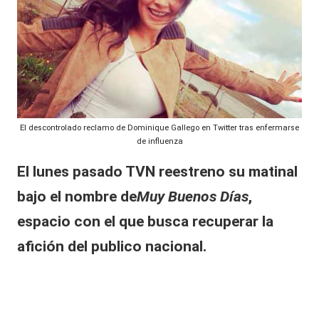
n
al
t
it
o
la
y
id
a
s,
d
T
e
El descontrolado reclamo de Dominique Gallego en Twitter tras enfermarse
G
V
de influenza
is
y
s
El lunes pasado TVN reestreno su matinal
el
R
bajo el nombre de
Muy Buenos Días
,
la
e
”:
espacio con el que busca recuperar la
D
d
afición del publico nacional.
a
ni
e
A
s
r
á