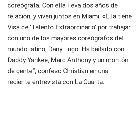
c
coreógrafa. Con ella lleva dos años de
h
e
relación, y viven juntos en Miami. «Ella tiene
e
Visa de ‘Talento Extraordinario’ por trabajar
n
Fi
con uno de los mayores coreógrafos del
e
mundo latino, Dany Lugo. Ha bailado con
b
r
Daddy Yankee, Marc Anthony y un montón
e
d
de gente”, confeso Christian en una
e
reciente entrevista con La Cuarta.
B
ai
le