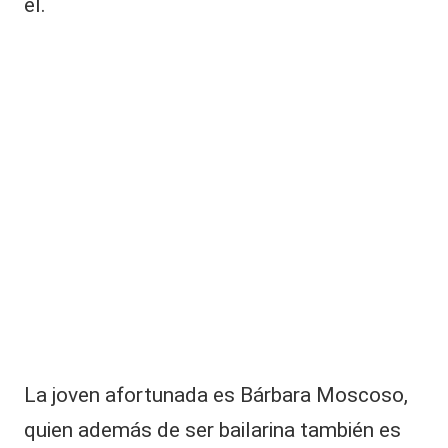
él.
C
a
p
el
li
d
u
r
a
n
t
e
d
e
ci
si
v
a
La joven afortunada es Bárbara Moscoso,
n
o
quien además de ser bailarina también es