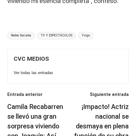
viviendo mi esencia completa”, confesó.
Etiquetas:
Redes Sociales
TV Y ESPECTÁCULOS
Yingo
CVC MEDIOS
Ver todas las entradas
Navegación
Entrada anterior
Siguiente entrada
de
Camila Recabarren
¡Impacto! Actriz
entradas
se llevó una gran
nacional se
sorpresa viviendo
desmaya en plena
con Joaquín: Así
función de su obra