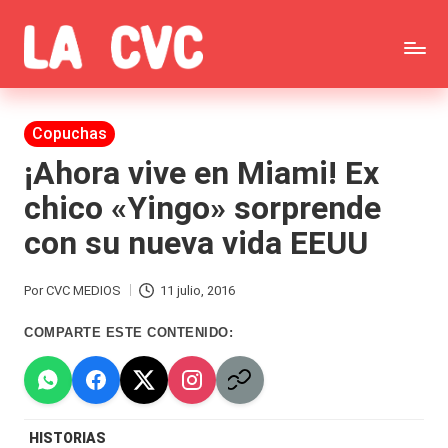
Saltar
C
al
Todas
o
contenido
las
Publicada
Copuchas
p
en
noticias
¡Ahora vive en Miami! Ex
u
chico «Yingo» sorprende
de
c
con su nueva vida EEUU
la
h
farándula,
a
Por
CVC MEDIOS
11 julio, 2016
Publicado
Realitys,
s
por
COMPARTE ESTE CONTENIDO:
Tierra
y
Brava,
F
Gran
ar
HISTORIAS