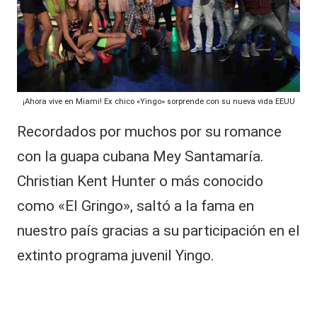
e
al
r
m
it
e
d
y
a
s,
d
¡Ahora vive en Miami! Ex chico «Yingo» sorprende con su nueva vida EEUU
f
T
u
Recordados por muchos por su romance
V
e
con la guapa cubana Mey Santamaría.
m
y
á
Christian Kent Hunter o más conocido
R
s
g
como «El Gringo», saltó a la fama en
e
r
nuestro país gracias a su participación en el
a
d
n
extinto programa juvenil Yingo.
e
d
e
s
”:
s