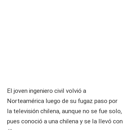
|
e
L
n
si
a
bl
C
e
p
V
a
C
rt
id
a
e
nl
u
t
El joven ingeniero civil volvió a
ó
Norteamérica luego de su fugaz paso por
a
C
la televisión chilena, aunque no se fue solo,
o
n
pues conoció a una chilena y se la llevó con
y