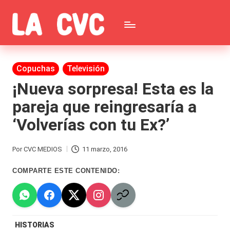
Saltar
C
al
Todas
o
contenido
las
Publicada
Copuchas
Televisión
p
en
noticias
¡Nueva sorpresa! Esta es la
u
pareja que reingresaría a
de
c
‘Volverías con tu Ex?’
la
h
farándula,
a
Por
CVC MEDIOS
11 marzo, 2016
Publicado
Realitys,
s
por
COMPARTE ESTE CONTENIDO:
Tierra
y
Brava,
F
Gran
ar
HISTORIAS