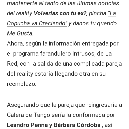
|
mantenerte al tanto de las últimas noticias
h
L
o
del reality
Volverías con tu ex?
, pincha
“La
y
a
Copucha va Creciendo”
y danos tu querido
E
C
n
Me Gusta.
ri
V
Ahora, según la información entregada por
q
C
u
el programa farandulero Intrusos, de La
e
C
Red, con la salida de una complicada pareja
i
del reality estaría llegando otra en su
n
t
reemplazo.
o
l
e
Asegurando que la pareja que reingresaría a
s
i
Calera de Tango sería la conformada por
y
Leandro Penna y Bárbara Córdoba
, así
e