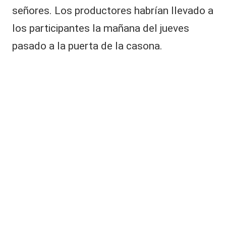
l
señores. Los productores habrían llevado a
i
n
los participantes la mañana del jueves
e
pasado a la puerta de la casona.
s
p
e
r
a
d
o
g
ir
o
q
u
e
d
i
o