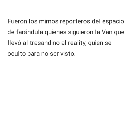
s
u
v
i
Fueron los mimos reporteros del espacio
d
de farándula quienes siguieron la Van que
a
llevó al trasandino al reality, quien se
oculto para no ser visto.