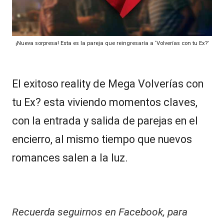
0
al
a
ñ
it
o
¡Nueva sorpresa! Esta es la pareja que reingresaría a ‘Volverías con tu Ex?’
s
y
d
s,
e
T
T
El exitoso reality de Mega Volverías con
i
V
c
tu Ex? esta viviendo momentos claves,
T
y
con la entrada y salida de parejas en el
a
R
c
encierro, al mismo tiempo que nuevos
:
e
a
romances salen a la luz.
s
d
í
e
l
u
s
c
Recuerda seguirnos en Facebook, para
e