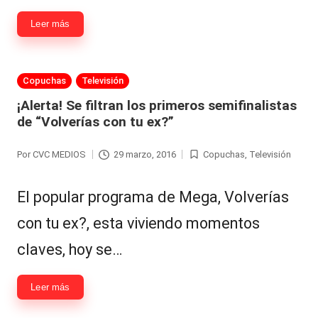
Leer más
Publicada
Copuchas
Televisión
en
¡Alerta! Se filtran los primeros semifinalistas
de “Volverías con tu ex?”
Por
CVC MEDIOS
29 marzo, 2016
Copuchas
,
Televisión
Publicado
Publicada
por
en
El popular programa de Mega, Volverías
con tu ex?, esta viviendo momentos
claves, hoy se…
Leer más