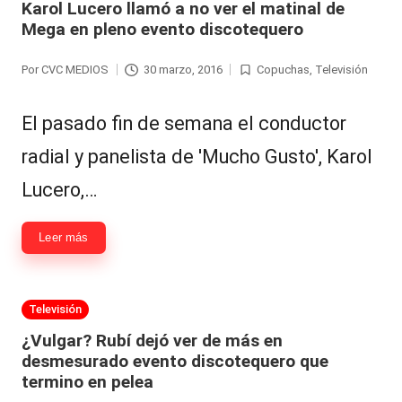
Karol Lucero llamó a no ver el matinal de
Mega en pleno evento discotequero
Por
CVC MEDIOS
30 marzo, 2016
Copuchas
,
Televisión
Publicado
Publicada
por
en
El pasado fin de semana el conductor
radial y panelista de 'Mucho Gusto', Karol
Lucero,…
Leer más
Publicada
Televisión
en
¿Vulgar? Rubí dejó ver de más en
desmesurado evento discotequero que
termino en pelea