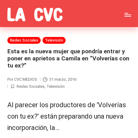
Saltar
C
al
Todas
o
contenido
las
Publicada
Redes Sociales
Televisión
p
en
noticias
Esta es la nueva mujer que pondría entrar y
u
poner en aprietos a Camila en “Volverías con
de
tu ex?”
c
la
h
Por
CVC MEDIOS
31 marzo, 2016
Publicado
farándula,
Redes Sociales
,
Televisión
a
por
Publicada
Realitys,
en
s
Al parecer los productores de 'Volverías
Tierra
y
con tu ex?' están preparando una nueva
Brava,
F
incorporación, la…
Gran
ar