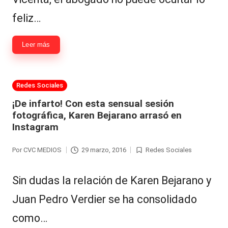
feliz…
Leer más
Publicada
Redes Sociales
en
¡De infarto! Con esta sensual sesión
fotográfica, Karen Bejarano arrasó en
Instagram
Por
CVC MEDIOS
29 marzo, 2016
Redes Sociales
Publicado
Publicada
por
en
Sin dudas la relación de Karen Bejarano y
Juan Pedro Verdier se ha consolidado
como…