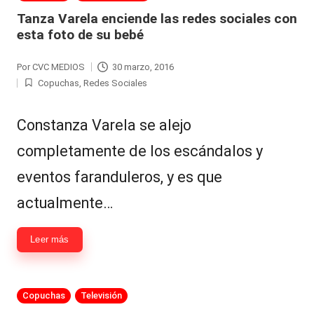
|
en
Tanza Varela enciende las redes sociales con
L
esta foto de su bebé
a
Por
CVC MEDIOS
30 marzo, 2016
C
Publicado
Copuchas
,
Redes Sociales
por
Publicada
V
en
C
Constanza Varela se alejo
completamente de los escándalos y
eventos faranduleros, y es que
actualmente…
Leer más
Publicada
Copuchas
Televisión
en