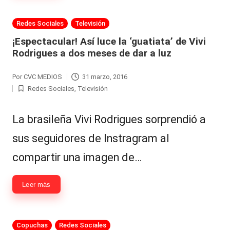
al
Publicada
Redes Sociales
Televisión
it
en
¡Espectacular! Así luce la ‘guatiata’ de Vivi
y
Rodrigues a dos meses de dar a luz
s,
Por
CVC MEDIOS
31 marzo, 2016
Publicado
T
Redes Sociales
,
Televisión
por
Publicada
V
en
La brasileña Vivi Rodrigues sorprendió a
y
sus seguidores de Instragram al
R
e
compartir una imagen de…
d
Leer más
e
s
Publicada
Copuchas
Redes Sociales