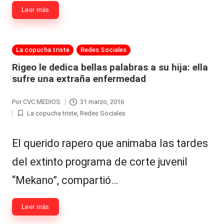
Hermano
á
Leer más
-
n
d
Tendencias
Publicada
La copucha triste
Redes Sociales
ul
-
en
Rigeo le dedica bellas palabras a su hija: ella
a
sufre una extraña enfermedad
Exclusivas
C
-
Por
CVC MEDIOS
31 marzo, 2016
Publicado
hi
La copucha triste
,
Redes Sociales
Tv
por
Publicada
le
en
y
El querido rapero que animaba las tardes
n
redes
del extinto programa de corte juvenil
a
-
“Mekano”, compartió…
🔥
lacvc.com
R
Leer más
-
e