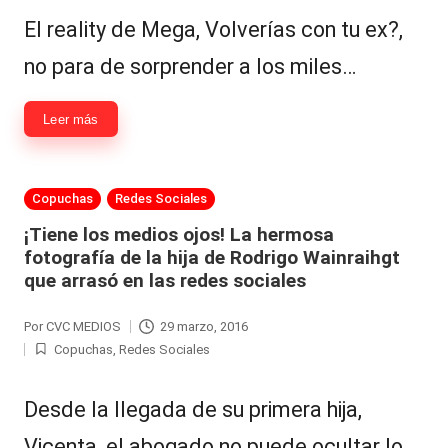
por
en
El reality de Mega, Volverías con tu ex?,
no para de sorprender a los miles…
Leer más
Publicada
Copuchas
Redes Sociales
en
¡Tiene los medios ojos! La hermosa
fotografía de la hija de Rodrigo Wainraihgt
que arrasó en las redes sociales
Por
CVC MEDIOS
29 marzo, 2016
Publicado
Copuchas
,
Redes Sociales
por
Publicada
en
Desde la llegada de su primera hija,
Vicenta, el abogado no puede ocultar lo