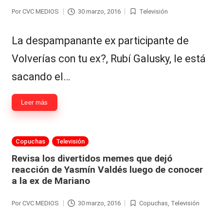
Por
CVC MEDIOS
30 marzo, 2016
Televisión
Publicado
Publicada
por
en
La despampanante ex participante de
Volverías con tu ex?, Rubí Galusky, le está
sacando el…
Leer más
Publicada
Copuchas
Televisión
en
Revisa los divertidos memes que dejó
reacción de Yasmín Valdés luego de conocer
a la ex de Mariano
Por
CVC MEDIOS
30 marzo, 2016
Copuchas
,
Televisión
Publicado
Publicada