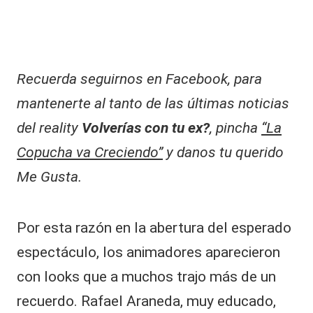
e
al
g
a
it
r
e
y
Recuerda seguirnos en Facebook, para
c
s,
o
mantenerte al tanto de las últimas noticias
n
T
o
del reality
Volverías con tu ex?
, pincha
“La
V
ci
Copucha va Creciendo”
y danos tu querido
ó
y
d
Me Gusta.
R
e
s
e
c
Por esta razón en la abertura del esperado
o
d
n
espectáculo, los animadores aparecieron
e
o
con looks que a muchos trajo más de un
ci
s
d
recuerdo. Rafael Araneda, muy educado,
a