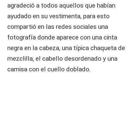
|
agradeció a todos aquellos que habían
a
L
v
ayudado en su vestimenta, para esto
e
a
n
compartió en las redes sociales una
C
t
fotografía donde aparece con una cinta
u
V
r
negra en la cabeza, una típica chaqueta de
C
a
mezclilla, el cabello desordenado y una
e
n
camisa con el cuello doblado.
P
e
r
ú
p
e
r
o
a
s