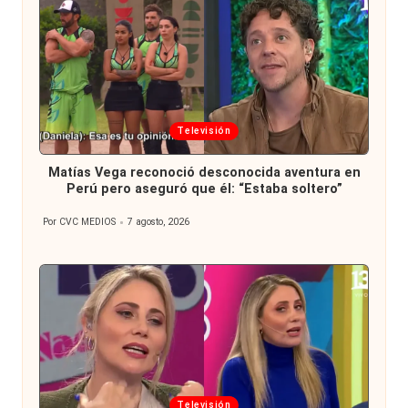
Publicada
Televisión
en
Matías Vega reconoció desconocida aventura en
Perú pero aseguró que él: “Estaba soltero”
Por
CVC MEDIOS
7 agosto, 2026
Publicado
por
Publicada
Televisión