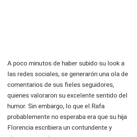
e
g
u
r
ó
q
u
e
él
A poco minutos de haber subido su look a
:
“
las redes sociales, se generarón una ola de
E
s
comentarios de sus fieles seguidores,
t
quienes valoraron su excelente sentido del
a
b
humor. Sin embargo, lo que el Rafa
a
probablemente no esperaba era que su hija
s
ol
Florencia escribiera un contundente y
t