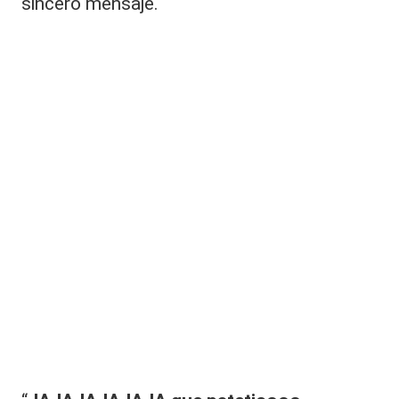
e
sincero mensaje.
r
o
”