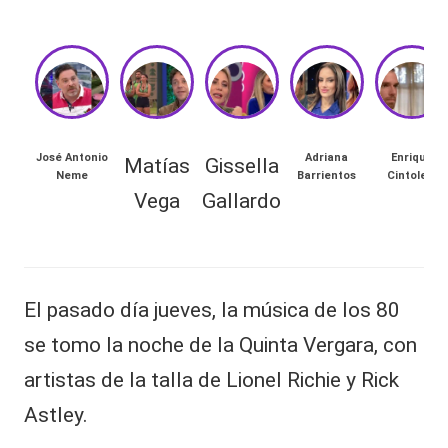
Hermano
á
-
n
d
Tendencias
ul
-
a
Exclusivas
José Antonio
Adriana
Enrique
Matías
Gissella
Neme
Barrientos
Cintolesi
C
TAMBIÉN
-
Vega
Gallardo
hi
PUEDES
Tv
le
LEER
y
n
redes
El pasado día jueves, la música de los 80
M
a
a
se tomo la noche de la Quinta Vergara, con
-
tí
🔥
artistas de la talla de Lionel Richie y Rick
lacvc.com
a
R
s
Astley.
-
V
e