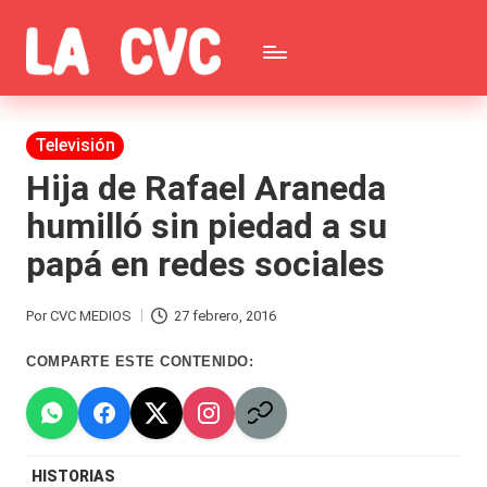
Saltar
C
al
Todas
o
contenido
las
Publicada
Televisión
p
en
noticias
Hija de Rafael Araneda
u
humilló sin piedad a su
de
c
papá en redes sociales
la
h
farándula,
a
Por
CVC MEDIOS
27 febrero, 2016
Publicado
Realitys,
s
por
COMPARTE ESTE CONTENIDO:
Tierra
y
Brava,
F
Gran
ar
HISTORIAS